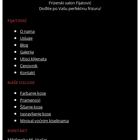
Frizerski salon Fijatović
Dođite po Vašu perfektnu frizuru!
FIJATOVIĆ
O nama
Usluge
Blog
Galerija
Utisci klijenata
Cenovnik
Kontakt
NAŠE USLUGE
Farbanje kose
Pramenovi
Šišanje kose
Ispravljanje kose
Minival voćnim kiselinama
KONTAKT
Mileševska 66, Vračar,