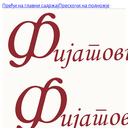
Пређи на главни садржај
Прескочи на подножје