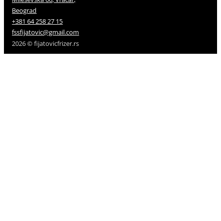
Beograd
+381 64 258 27 15
fssfijatovic@gmail.com
2026 © fijatovicfrizer.rs