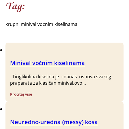
Tag:
krupni minival vocnim kiselinama
Minival voćnim kiselinama
Tioglikolina kiselina je i danas osnova svakog
praparata za klasičan minival,ovo…
Pročitaj više
Neuredno-uredna (messy) kosa