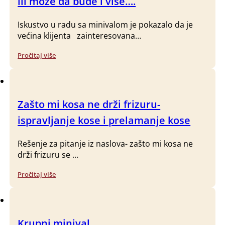
ili može da bude i više….
Iskustvo u radu sa minivalom je pokazalo da je
većina klijenta zainteresovana…
Pročitaj više
Zašto mi kosa ne drži frizuru-
ispravljanje kose i prelamanje kose
Rešenje za pitanje iz naslova- zašto mi kosa ne
drži frizuru se …
Pročitaj više
Krupni minival