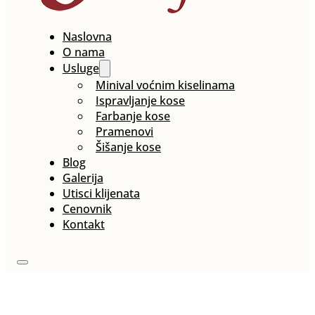
Naslovna
O nama
Usluge
Minival voćnim kiselinama
Ispravljanje kose
Farbanje kose
Pramenovi
Šišanje kose
Blog
Galerija
Utisci klijenata
Cenovnik
Kontakt