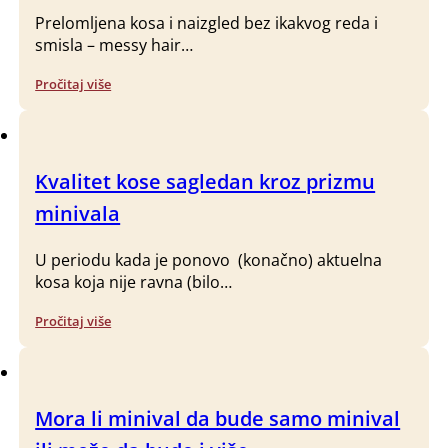
Prelomljena kosa i naizgled bez ikakvog reda i
smisla – messy hair…
Pročitaj više
Kvalitet kose sagledan kroz prizmu
minivala
U periodu kada je ponovo (konačno) aktuelna
kosa koja nije ravna (bilo…
Pročitaj više
Mora li minival da bude samo minival