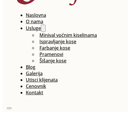
Naslovna
O nama
Usluge
Minival voćnim kiselinama
Ispravljanje kose
Farbanje kose
Pramenovi
Šišanje kose
Blog
Galerija
Utisci klijenata
Cenovnik
Kontakt