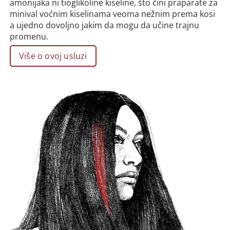
amonijaka ni tioglikoline kiseline, što čini praparate za
minival voćnim kiselinama veoma nežnim prema kosi
a ujedno dovoljno jakim da mogu da učine trajnu
promenu.
Više o ovoj usluzi