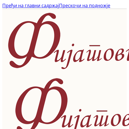
Пређи на главни садржај
Прескочи на подножје