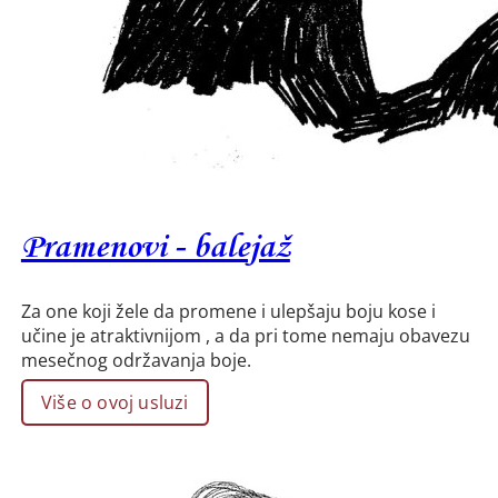
Pramenovi - balejaž
Za one koji žele da promene i ulepšaju boju kose i
učine je atraktivnijom , a da pri tome nemaju obavezu
mesečnog održavanja boje.
Više o ovoj usluzi