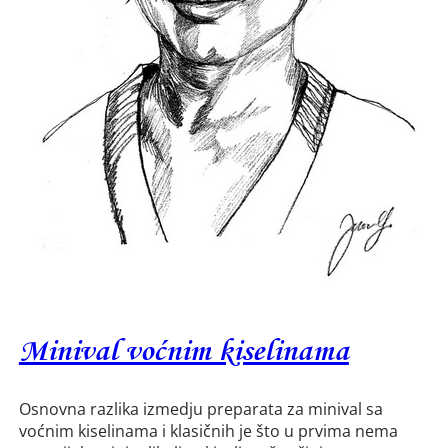
Minival voćnim kiselinama
Osnovna razlika izmedju preparata za minival sa
voćnim kiselinama i klasičnih je što u prvima nema