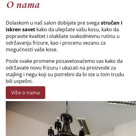
O nama
Dolaskom u naš salon dobijate pre svega
stručan i
iskren savet
kako da ulepšate vašu kosu, kako da
popravite kvalitet i olakšate svakodnevnu rutinu u
održavanju frizure, kao i procenu vezanu za
mogućnosti vaše kose.
Posle svake promene posavetovaćemo vas kako da
održavate novu frizuru i ukazati na proizvode za
stajling i negu koji su potrebni da bi ste u tom trudu
bili uspešni.
Više o nama