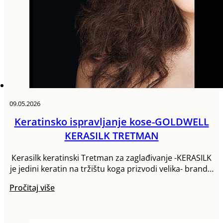
09.05.2026
Keratinsko ispravljanje kose-GOLDWELL
KERASILK TRETMAN
Кerasilk keratinski Tretman za zaglađivanje -KERASILK
je jedini keratin na tržištu koga prizvodi velika- brand…
Pročitaj više