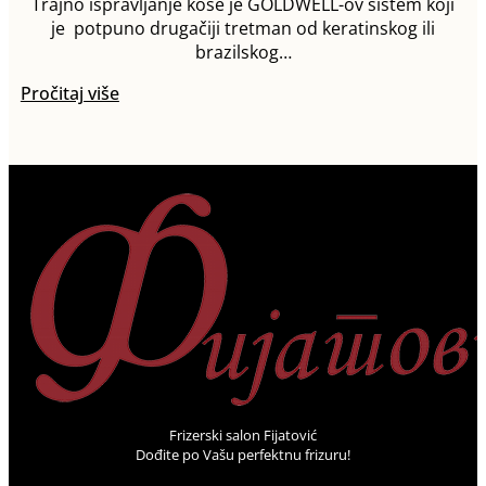
Trajno ispravljanje kose je GOLDWELL-ov sistem koji
je potpuno drugačiji tretman od keratinskog ili
brazilskog…
Pročitaj više
Frizerski salon Fijatović
Dođite po Vašu perfektnu frizuru!