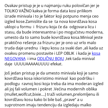
Ovakav pristup je je u najmanju ruku polovičan jer je
TOLIKO VAŽNO kakva je forma data kosi prilikom
izrade minivala i to je faktor koji potpuno menja ceo
izgled kose.Zamislite da se ta nova kovrdžava kosa
uklopi u formu i frizuru koja će da odgovara licu i
stasu, da bude interesantna i po mogućstvu moderna,
umesto da to samo bude kovrdžava kosa.Minival jeste
praktično rešenje za frizuru jer je ono uz vrlo malo
truda daje urednu i lepu kosu za svaki dan ,ali kada uz
ovakvu promenu postavite i LEP OBLIK i kada je
kosa
NEGOVANA
i ima
ODLIČNU BOJU
,tek tada minival
daje UUUUAAAAAUUUU efekat.
Još jedan pristup je da umesto minivala koji je samo
kovrdžava kosa iskoristimo minival kao podršku i
podlogu ravnoj kosi koja treba da ima moderan izgled
ali joj fali volumen i pokret .Većina modernih oblika
(mullet,wolfcut,bixie….) traži volumen,prelomljenu ili
kovrdžavu kosu kako bi bile baš „prave“ a u
suprotnom imaju tendenciju da izgledaju malko