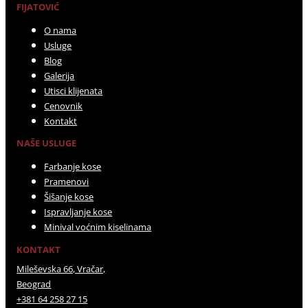
FIJATOVIĆ
O nama
Usluge
Blog
Galerija
Utisci klijenata
Cenovnik
Kontakt
NAŠE USLUGE
Farbanje kose
Pramenovi
Šišanje kose
Ispravljanje kose
Minival voćnim kiselinama
KONTAKT
Mileševska 66, Vračar,
Beograd
+381 64 258 27 15