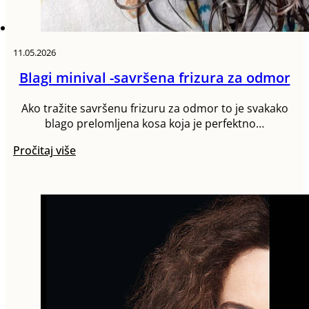
11.05.2026
Blagi minival -savršena frizura za odmor
Ako tražite savršenu frizuru za odmor to je svakako
blago prelomljena kosa koja je perfektno…
Pročitaj više