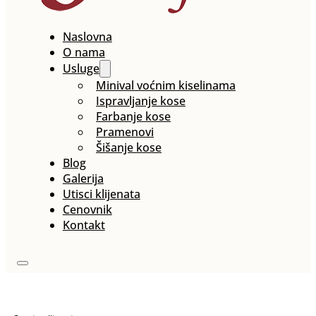
Naslovna
O nama
Usluge
Minival voćnim kiselinama
Ispravljanje kose
Farbanje kose
Pramenovi
Šišanje kose
Blog
Galerija
Utisci klijenata
Cenovnik
Kontakt