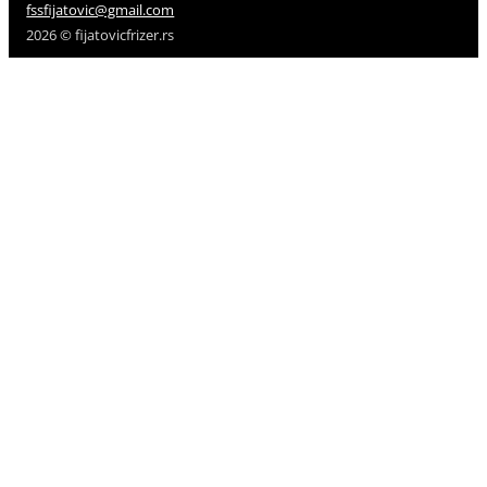
fssfijatovic@gmail.com
2026 © fijatovicfrizer.rs