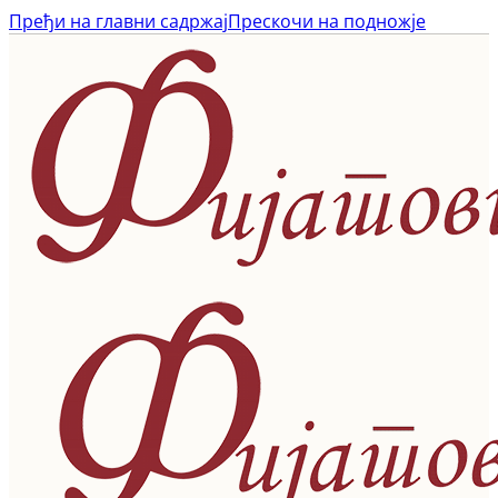
Пређи на главни садржај
Прескочи на подножје