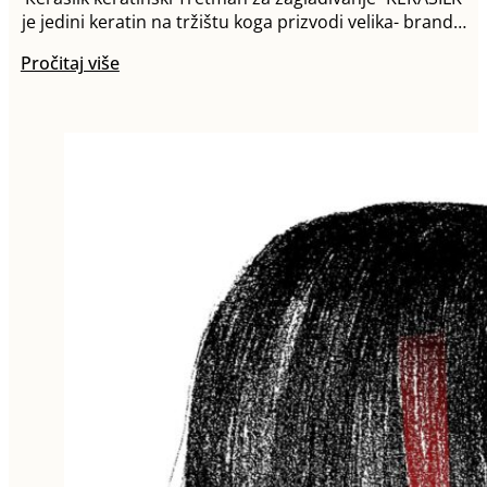
je jedini keratin na tržištu koga prizvodi velika- brand…
Pročitaj više