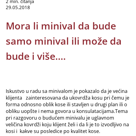
2 min. čitanja
29.05.2018
Mora li minival da bude
samo minival ili može da
bude i više….
Iskustvo u radu sa minivalom je pokazalo da je većina
klijenta zainteresovana da ukovrdža kosu pri čemu je
forma odnosno oblik kose ili stavljen u drugi plan ili o
obliku uopšte i nema govora u konsulatacijama.Tema
pri razgovoru o budućem minivalu je uglavnom
veličina kovrdži koju klijent želi i da li je to izvodljivo na
kosi i kakve su posledice po kvalitet kose.