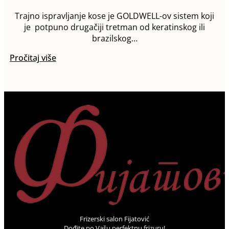
Trajno ispravljanje kose je GOLDWELL-ov sistem koji
je potpuno drugačiji tretman od keratinskog ili
brazilskog…
Pročitaj više
Frizerski salon Fijatović
Dođite po Vašu perfektnu frizuru!