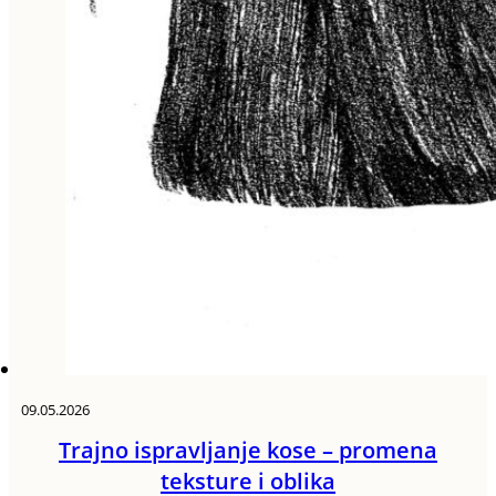
09.05.2026
Trajno ispravljanje kose – promena
teksture i oblika