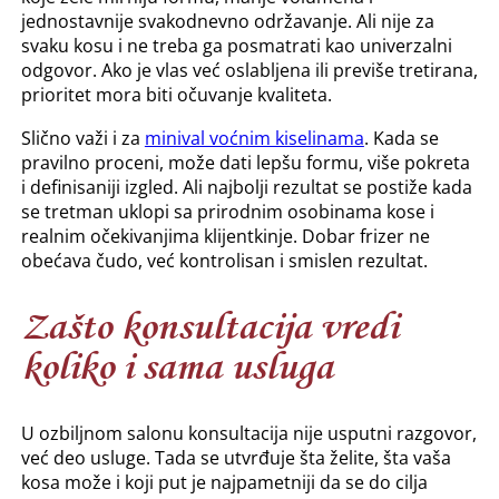
jednostavnije svakodnevno održavanje. Ali nije za
svaku kosu i ne treba ga posmatrati kao univerzalni
odgovor. Ako je vlas već oslabljena ili previše tretirana,
prioritet mora biti očuvanje kvaliteta.
Slično važi i za
minival voćnim kiselinama
. Kada se
pravilno proceni, može dati lepšu formu, više pokreta
i definisaniji izgled. Ali najbolji rezultat se postiže kada
se tretman uklopi sa prirodnim osobinama kose i
realnim očekivanjima klijentkinje. Dobar frizer ne
obećava čudo, već kontrolisan i smislen rezultat.
Zašto konsultacija vredi
koliko i sama usluga
U ozbiljnom salonu konsultacija nije usputni razgovor,
već deo usluge. Tada se utvrđuje šta želite, šta vaša
kosa može i koji put je najpametniji da se do cilja