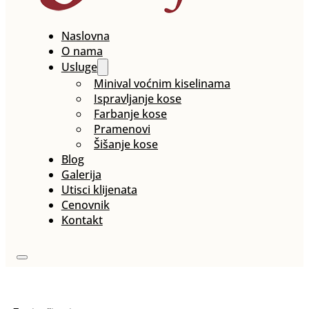
Naslovna
O nama
Usluge
Minival voćnim kiselinama
Ispravljanje kose
Farbanje kose
Pramenovi
Šišanje kose
Blog
Galerija
Utisci klijenata
Cenovnik
Kontakt