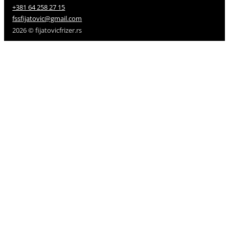
+381 64 258 27 15
fssfijatovic@gmail.com
2026 © fijatovicfrizer.rs