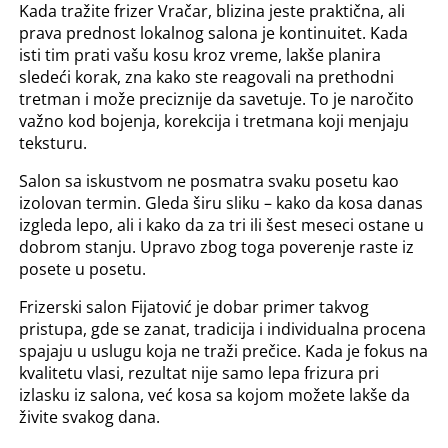
Kada tražite frizer Vračar, blizina jeste praktična, ali
prava prednost lokalnog salona je kontinuitet. Kada
isti tim prati vašu kosu kroz vreme, lakše planira
sledeći korak, zna kako ste reagovali na prethodni
tretman i može preciznije da savetuje. To je naročito
važno kod bojenja, korekcija i tretmana koji menjaju
teksturu.
Salon sa iskustvom ne posmatra svaku posetu kao
izolovan termin. Gleda širu sliku – kako da kosa danas
izgleda lepo, ali i kako da za tri ili šest meseci ostane u
dobrom stanju. Upravo zbog toga poverenje raste iz
posete u posetu.
Frizerski salon Fijatović je dobar primer takvog
pristupa, gde se zanat, tradicija i individualna procena
spajaju u uslugu koja ne traži prečice. Kada je fokus na
kvalitetu vlasi, rezultat nije samo lepa frizura pri
izlasku iz salona, već kosa sa kojom možete lakše da
živite svakog dana.