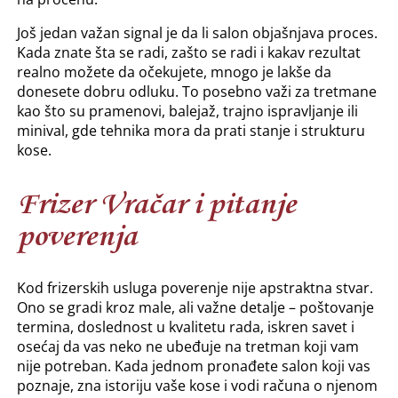
Još jedan važan signal je da li salon objašnjava proces.
Kada znate šta se radi, zašto se radi i kakav rezultat
realno možete da očekujete, mnogo je lakše da
donesete dobru odluku. To posebno važi za tretmane
kao što su pramenovi, balejaž, trajno ispravljanje ili
minival, gde tehnika mora da prati stanje i strukturu
kose.
Frizer Vračar i pitanje
poverenja
Kod frizerskih usluga poverenje nije apstraktna stvar.
Ono se gradi kroz male, ali važne detalje – poštovanje
termina, doslednost u kvalitetu rada, iskren savet i
osećaj da vas neko ne ubeđuje na tretman koji vam
nije potreban. Kada jednom pronađete salon koji vas
poznaje, zna istoriju vaše kose i vodi računa o njenom