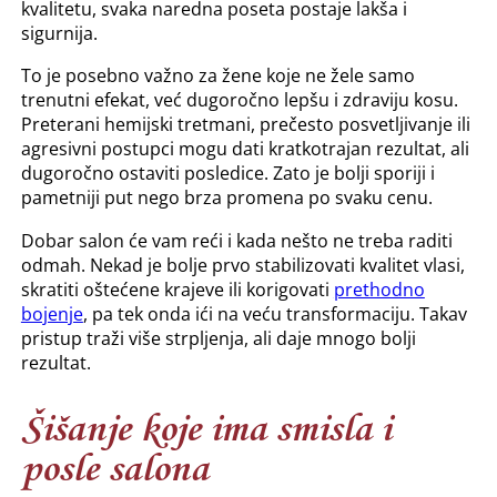
kvalitetu, svaka naredna poseta postaje lakša i
sigurnija.
To je posebno važno za žene koje ne žele samo
trenutni efekat, već dugoročno lepšu i zdraviju kosu.
Preterani hemijski tretmani, prečesto posvetljivanje ili
agresivni postupci mogu dati kratkotrajan rezultat, ali
dugoročno ostaviti posledice. Zato je bolji sporiji i
pametniji put nego brza promena po svaku cenu.
Dobar salon će vam reći i kada nešto ne treba raditi
odmah. Nekad je bolje prvo stabilizovati kvalitet vlasi,
skratiti oštećene krajeve ili korigovati
prethodno
bojenje
, pa tek onda ići na veću transformaciju. Takav
pristup traži više strpljenja, ali daje mnogo bolji
rezultat.
Šišanje koje ima smisla i
posle salona