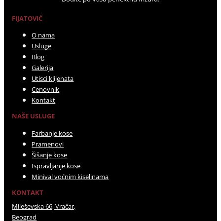
FIJATOVIĆ
O nama
Usluge
Blog
Galerija
Utisci klijenata
Cenovnik
Kontakt
NAŠE USLUGE
Farbanje kose
Pramenovi
Šišanje kose
Ispravljanje kose
Minival voćnim kiselinama
KONTAKT
Mileševska 66, Vračar,
Beograd