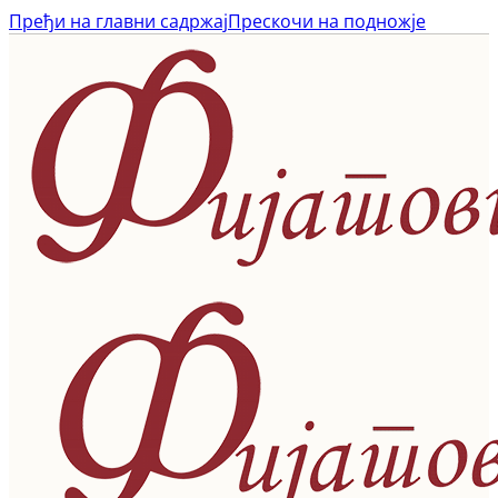
Пређи на главни садржај
Прескочи на подножје