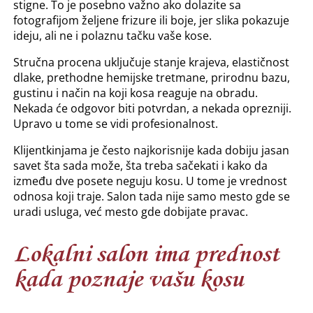
stigne. To je posebno važno ako dolazite sa
fotografijom željene frizure ili boje, jer slika pokazuje
ideju, ali ne i polaznu tačku vaše kose.
Stručna procena uključuje stanje krajeva, elastičnost
dlake, prethodne hemijske tretmane, prirodnu bazu,
gustinu i način na koji kosa reaguje na obradu.
Nekada će odgovor biti potvrdan, a nekada oprezniji.
Upravo u tome se vidi profesionalnost.
Klijentkinjama je često najkorisnije kada dobiju jasan
savet šta sada može, šta treba sačekati i kako da
između dve posete neguju kosu. U tome je vrednost
odnosa koji traje. Salon tada nije samo mesto gde se
uradi usluga, već mesto gde dobijate pravac.
Lokalni salon ima prednost
kada poznaje vašu kosu