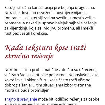
Zato je stručna konsultacija pre bojenja dragocena.
Nekad je dovoljno osveženje postojeće nijanse,
toniranje ili diskretniji rad na svetlini, umesto velike
promene. A nekad je upravo balejaž najbolje rešenje
za klijentkinju koja želi vidljivu promenu, ali i mekši
rast bez čestih korekcija.
Kada tekstura kose traži
stručno rešenje
Neke kose nisu problematične zato što su oštećene,
već zato što su zahtevne po prirodi. Neposlušna, jaka,
kovrdžava ili sklona frizu, kosa često traži više od
dobrog šišanja. U tim situacijama izbor tretmana
mora da bude promišljen.
Trajno ispravljanje
može biti odlično rešenje za osobe
koje žele mirniju formu, manje volumena i