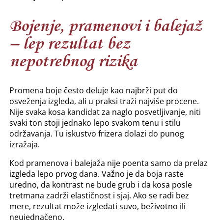
Bojenje, pramenovi i balejaž
– lep rezultat bez
nepotrebnog rizika
Promena boje često deluje kao najbrži put do
osveženja izgleda, ali u praksi traži najviše procene.
Nije svaka kosa kandidat za naglo posvetljivanje, niti
svaki ton stoji jednako lepo svakom tenu i stilu
održavanja. Tu iskustvo frizera dolazi do punog
izražaja.
Kod pramenova i balejaža nije poenta samo da prelaz
izgleda lepo prvog dana. Važno je da boja raste
uredno, da kontrast ne bude grub i da kosa posle
tretmana zadrži elastičnost i sjaj. Ako se radi bez
mere, rezultat može izgledati suvo, beživotno ili
neujednačeno.