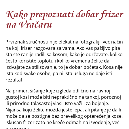
Kako prepoznati dobar frizer
na Vračaru
Prvi znak stručnosti nije efekat na fotografiji, već način
na koji frizer razgovara sa vama. Ako vas pažljivo pita
šta ste ranije radili sa kosom, kako je održavate, koliko
često koristite toplotu i koliko vremena želite da
izdvajate za stilizovanje, to je dobar početak. Kosa nije
ista kod svake osobe, pa ni ista usluga ne daje isti
rezultat.
Na primer, šišanje koje izgleda odlično na ravnoj i
gustoj kosi može biti nepraktično na tankoj, poroznoj
ili prirodno talasastoj vlasi. Isto važi i za bojenje.
Nijansa koju želite možda jeste lepa, ali pitanje je da li
može da se postigne bez prevelikog opterećenja kose.
Iskusan frizer zato ne kreće odmah na izvođenje, već
na procenu.