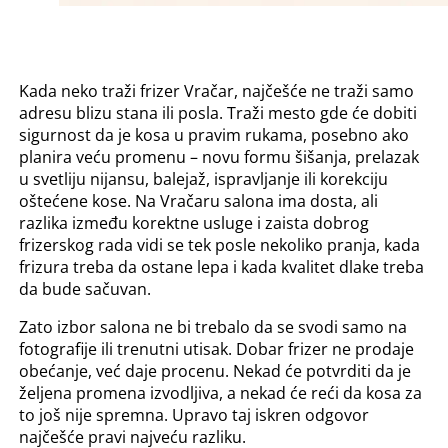
Kada neko traži frizer Vračar, najčešće ne traži samo
adresu blizu stana ili posla. Traži mesto gde će dobiti
sigurnost da je kosa u pravim rukama, posebno ako
planira veću promenu – novu formu šišanja, prelazak
u svetliju nijansu, balejaž, ispravljanje ili korekciju
oštećene kose. Na Vračaru salona ima dosta, ali
razlika između korektne usluge i zaista dobrog
frizerskog rada vidi se tek posle nekoliko pranja, kada
frizura treba da ostane lepa i kada kvalitet dlake treba
da bude sačuvan.
Zato izbor salona ne bi trebalo da se svodi samo na
fotografije ili trenutni utisak. Dobar frizer ne prodaje
obećanje, već daje procenu. Nekad će potvrditi da je
željena promena izvodljiva, a nekad će reći da kosa za
to još nije spremna. Upravo taj iskren odgovor
najčešće pravi najveću razliku.