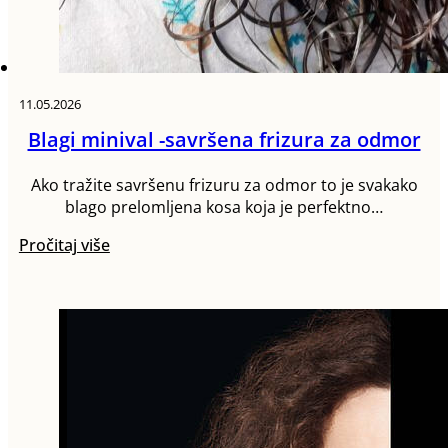
11.05.2026
Blagi minival -savršena frizura za odmor
Ako tražite savršenu frizuru za odmor to je svakako
blago prelomljena kosa koja je perfektno…
Pročitaj više