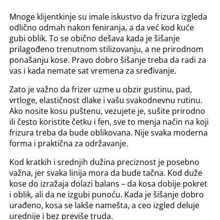
Mnoge klijentkinje su imale iskustvo da frizura izgleda
odlično odmah nakon feniranja, a da već kod kuće
gubi oblik. To se obično dešava kada je šišanje
prilagođeno trenutnom stilizovanju, a ne prirodnom
ponašanju kose. Pravo dobro šišanje treba da radi za
vas i kada nemate sat vremena za sređivanje.
Zato je važno da frizer uzme u obzir gustinu, pad,
vrtloge, elastičnost dlake i vašu svakodnevnu rutinu.
Ako nosite kosu puštenu, vezujete je, sušite prirodno
ili često koristite četku i fen, sve to menja način na koji
frizura treba da bude oblikovana. Nije svaka moderna
forma i praktična za održavanje.
Kod kratkih i srednjih dužina preciznost je posebno
važna, jer svaka linija mora da bude tačna. Kod duže
kose do izražaja dolazi balans – da kosa dobije pokret
i oblik, ali da ne izgubi punoću. Kada je šišanje dobro
urađeno, kosa se lakše namešta, a ceo izgled deluje
urednije i bez previše truda.