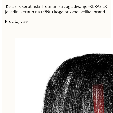
Кerasilk keratinski Tretman za zaglađivanje -KERASILK
je jedini keratin na tržištu koga prizvodi velika- brand…
Pročitaj više