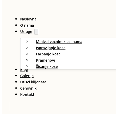
Naslovna
O nama
Usluge
Minival voćnim kiselinama
Ispravljanje kose
Farbanje kose
Pramenovi
Šišanje kose
Blog
Galerija
Utisci klijenata
Cenovnik
Kontakt