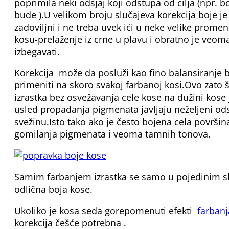
poprimila neki odsjaj koji odstupa od cilja (npr. b
bude ).U velikom broju slučajeva korekcija boje je 
zadoviljni i ne treba uvek ići u neke velike promene
kosu-prelaženje iz crne u plavu i obratno je veoma
izbegavati.
Korekcija može da posluži kao fino balansiranje 
primeniti na skoro svakoj farbanoj kosi.Ovo zato
izrastka bez osvežavanja cele kose na dužini kose j
usled propadanja pigmenata javljaju neželjeni odsjaj
svežinu.Isto tako ako je često bojena cela površi
gomilanja pigmenata i veoma tamnih tonova.
Samim farbanjem izrastka se samo u pojedinim sl
odlična boja kose.
Ukoliko je kosa seda gorepomenuti efekti
farban
korekcija češće potrebna .