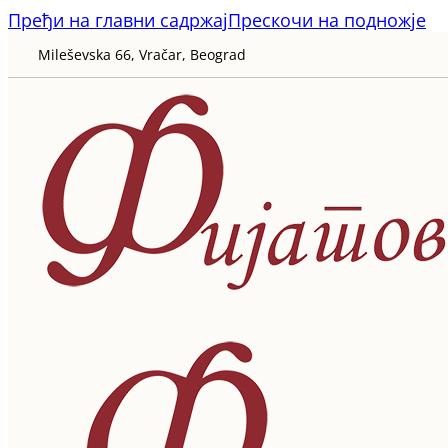
Пређи на главни садржај
Прескочи на подножје
Mileševska 66, Vračar, Beograd