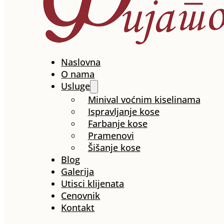
Naslovna
O nama
Usluge
Minival voćnim kiselinama
Ispravljanje kose
Farbanje kose
Pramenovi
Šišanje kose
Blog
Galerija
Utisci klijenata
Cenovnik
Kontakt