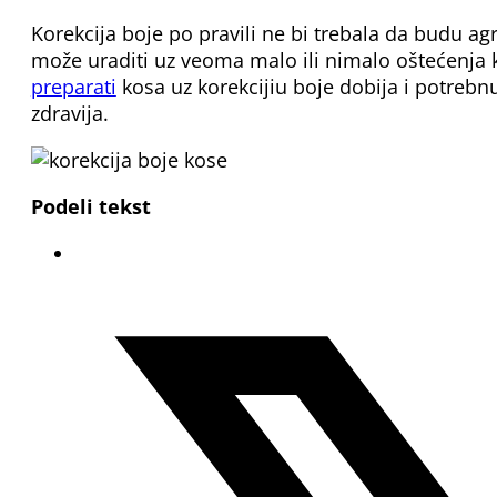
Korekcija boje po pravili ne bi trebala da budu a
može uraditi uz veoma malo ili nimalo oštećenja k
preparati
kosa uz korekcijiu boje dobija i potrebnu
zdravija.
Podeli tekst