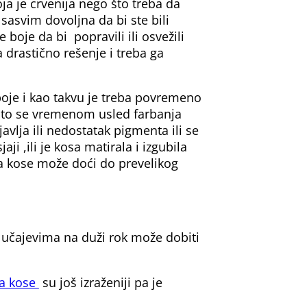
oja je crvenija nego što treba da
sasvim dovoljna da bi ste bili
 boje da bi popravili ili osvežili
 drastično rešenje i treba ga
boje i kao takvu je treba povremeno
 što se vremenom usled farbanja
avlja ili nedostatak pigmenta ili se
i ,ili je kosa matirala i izgubila
na kose može doći do prevelikog
učajevima na duži rok može dobiti
ja kose
su još izraženiji pa je