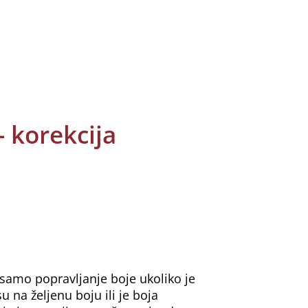
- korekcija
samo popravljanje boje ukoliko je
u na željenu boju ili je boja