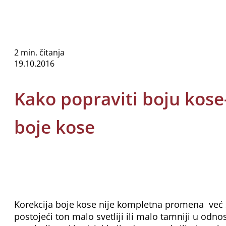
2 min. čitanja
19.10.2016
Kako popraviti boju kose
boje kose
Korekcija boje kose nije kompletna promena već 
postojeći ton malo svetliji ili malo tamniji u odnos