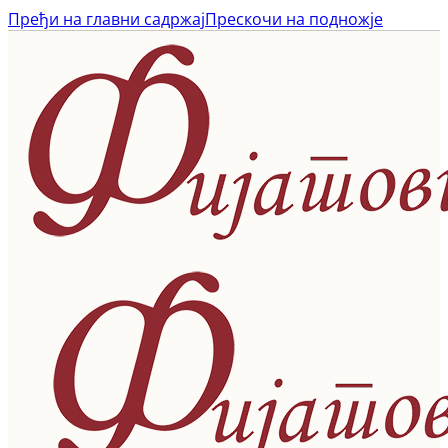
Пређи на главни садржај
Прескочи на подножје