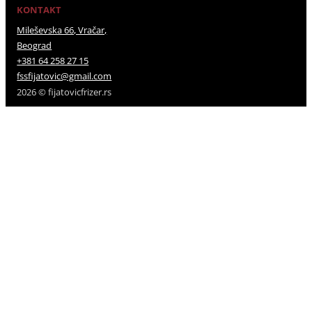
KONTAKT
Mileševska 66, Vračar,
Beograd
+381 64 258 27 15
fssfijatovic@gmail.com
2026 © fijatovicfrizer.rs