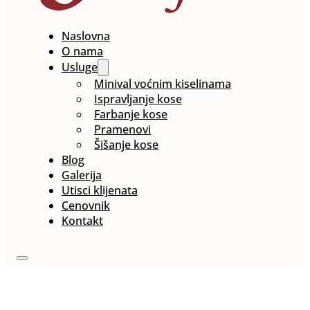
Naslovna
O nama
Usluge
Minival voćnim kiselinama
Ispravljanje kose
Farbanje kose
Pramenovi
Šišanje kose
Blog
Galerija
Utisci klijenata
Cenovnik
Kontakt