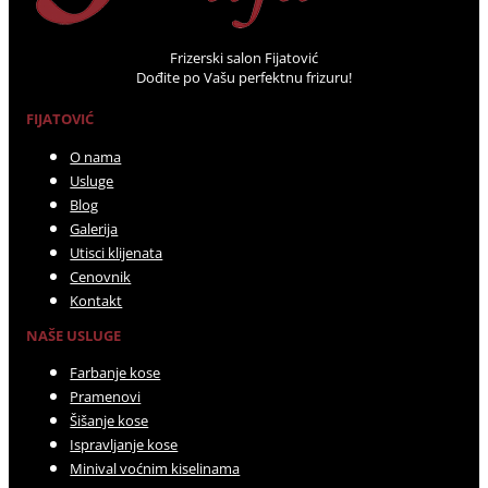
Frizerski salon Fijatović
Dođite po Vašu perfektnu frizuru!
FIJATOVIĆ
O nama
Usluge
Blog
Galerija
Utisci klijenata
Cenovnik
Kontakt
NAŠE USLUGE
Farbanje kose
Pramenovi
Šišanje kose
Ispravljanje kose
Minival voćnim kiselinama