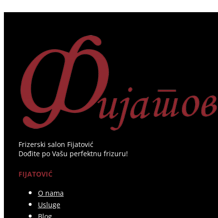
Frizerski salon Fijatović
Dođite po Vašu perfektnu frizuru!
FIJATOVIĆ
O nama
Usluge
Blog