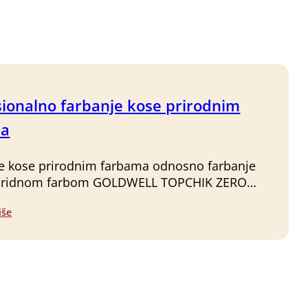
sionalno farbanje kose prirodnim
ma
e kose prirodnim farbama odnosno farbanje
riridnom farbom GOLDWELL TOPCHIK ZERO…
iše