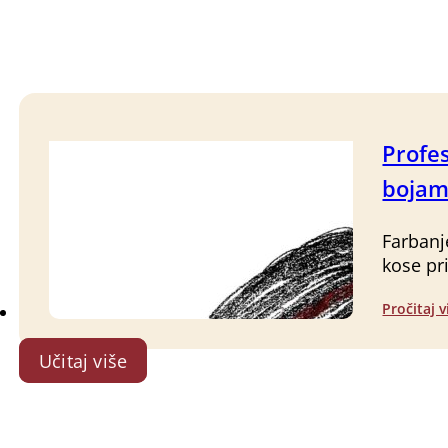
Profe
boja
Farbanj
kose p
Pročitaj v
Učitaj više