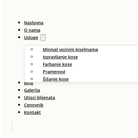
Naslovna
O nama
Usluge
Minival voćnim kiselinama
Ispravljanje kose
Farbanje kose
Pramenovi
Šišanje kose
Blog
Galerija
Utisci klijenata
Cenovnik
Kontakt