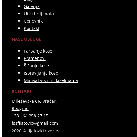
Galerija
Utisci klijenata
Cenovnik
Kontakt
NAŠE USLUGE
Farbanje kose
Pramenovi
Šišanje kose
Ispravljanje kose
Minival voćnim kiselinama
KONTAKT
Mileševska 66, Vračar,
Beograd
+381 64 258 27 15
fssfijatovic@gmail.com
2026 © fijatovicfrizer.rs