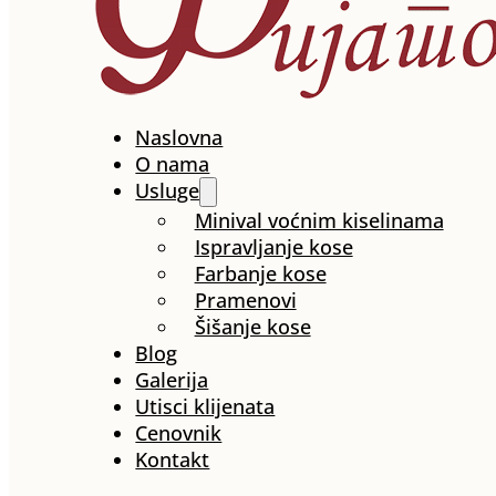
Naslovna
O nama
Usluge
Minival voćnim kiselinama
Ispravljanje kose
Farbanje kose
Pramenovi
Šišanje kose
Blog
Galerija
Utisci klijenata
Cenovnik
Kontakt