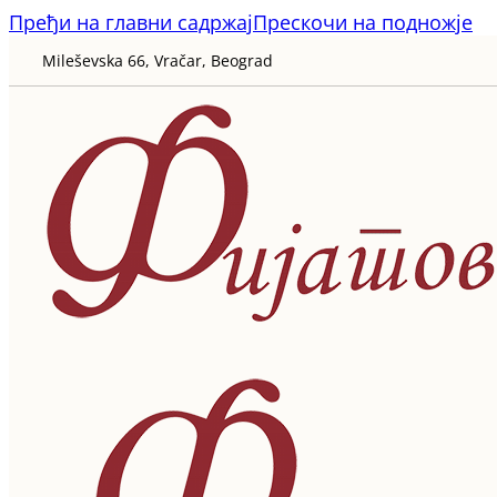
Пређи на главни садржај
Прескочи на подножје
Mileševska 66, Vračar, Beograd