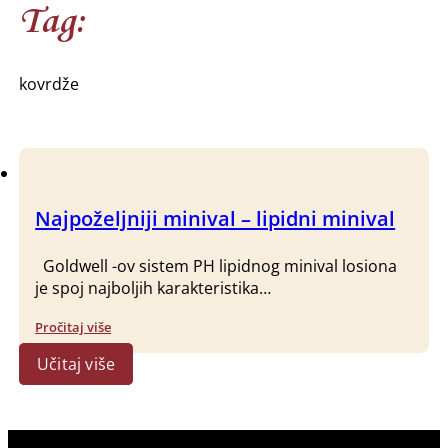
Tag:
kovrdže
Najpoželjniji minival – lipidni minival
Goldwell -ov sistem PH lipidnog minival losiona
je spoj najboljih karakteristika…
Pročitaj više
Učitaj više