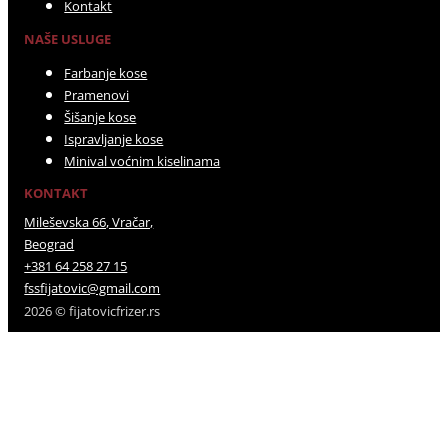
Kontakt
NAŠE USLUGE
Farbanje kose
Pramenovi
Šišanje kose
Ispravljanje kose
Minival voćnim kiselinama
KONTAKT
Mileševska 66, Vračar,
Beograd
+381 64 258 27 15
fssfijatovic@gmail.com
2026 © fijatovicfrizer.rs