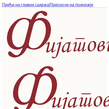
Пређи на главни садржај
Прескочи на подножје