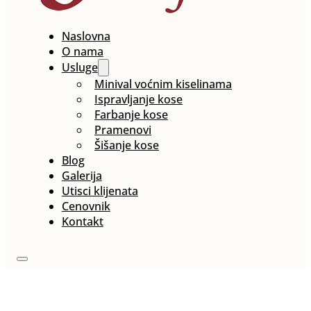
Naslovna
O nama
Usluge
Minival voćnim kiselinama
Ispravljanje kose
Farbanje kose
Pramenovi
Šišanje kose
Blog
Galerija
Utisci klijenata
Cenovnik
Kontakt