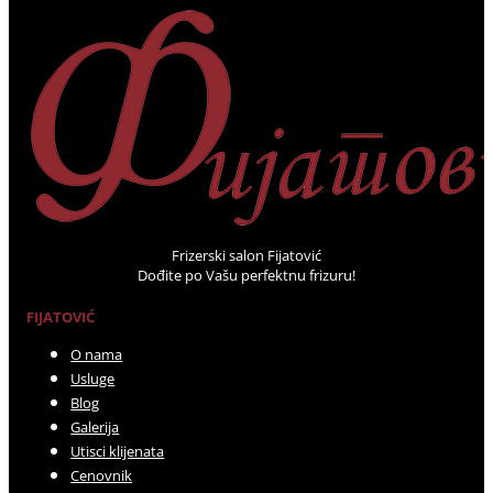
Frizerski salon Fijatović
Dođite po Vašu perfektnu frizuru!
FIJATOVIĆ
O nama
Usluge
Blog
Galerija
Utisci klijenata
Cenovnik