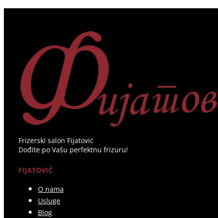
Frizerski salon Fijatović
Dođite po Vašu perfektnu frizuru!
FIJATOVIĆ
O nama
Usluge
Blog