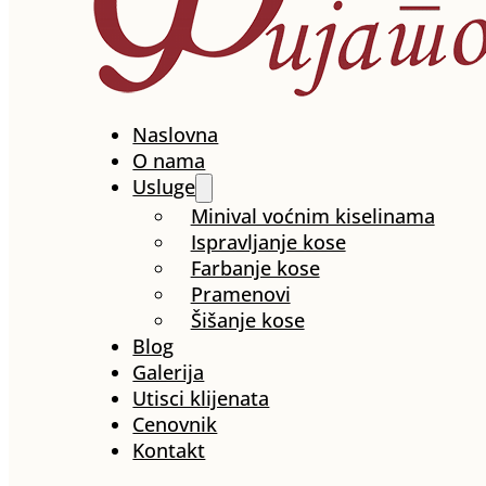
Naslovna
O nama
Usluge
Minival voćnim kiselinama
Ispravljanje kose
Farbanje kose
Pramenovi
Šišanje kose
Blog
Galerija
Utisci klijenata
Cenovnik
Kontakt