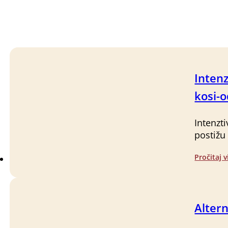
Intenz
kosi-
Intenzt
postižu
Pročitaj v
Alter