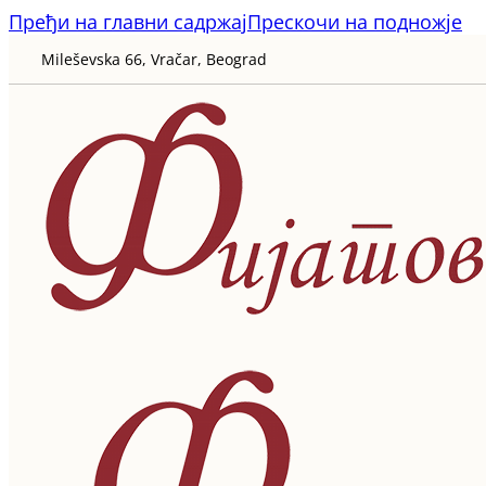
Пређи на главни садржај
Прескочи на подножје
Mileševska 66, Vračar, Beograd