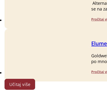
Alterna
se na z
Pročitaj v
Elume
Goldwel
po mnog
Pročitaj v
Učitaj više