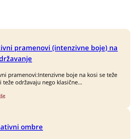
ivni pramenovi (intenzivne boje) na
održavanje
ivni pramenovi:Intenzivne boje na kosi se teže
 i teže održavaju nego klasične…
iše
nativni ombre