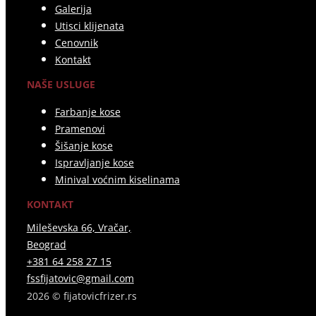
Galerija
Utisci klijenata
Cenovnik
Kontakt
NAŠE USLUGE
Farbanje kose
Pramenovi
Šišanje kose
Ispravljanje kose
Minival voćnim kiselinama
KONTAKT
Mileševska 66, Vračar,
Beograd
+381 64 258 27 15
fssfijatovic@gmail.com
2026 © fijatovicfrizer.rs