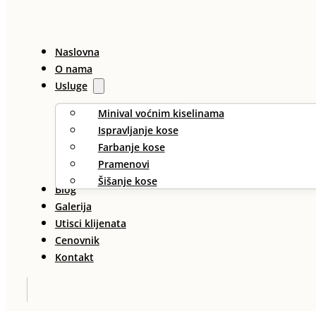
Naslovna
O nama
Usluge
Minival voćnim kiselinama
Ispravljanje kose
Farbanje kose
Pramenovi
Šišanje kose
Blog
Galerija
Utisci klijenata
Cenovnik
Kontakt