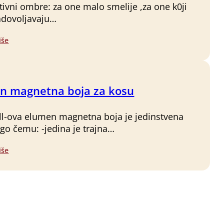
tivni ombre: za one malo smelije ,za one k0ji
adovoljavaju…
iše
n magnetna boja za kosu
l-ova elumen magnetna boja je jedinstvena
o čemu: -jedina je trajna…
iše