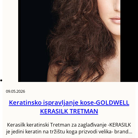
09.05.2026
Keratinsko ispravljanje kose-GOLDWELL
KERASILK TRETMAN
Кerasilk keratinski Tretman za zaglađivanje -KERASILK
je jedini keratin na tržištu koga prizvodi velika- brand…