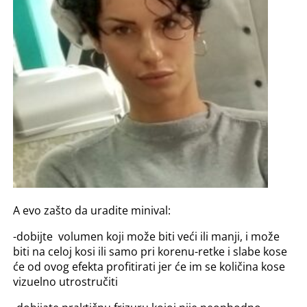
A evo zašto da uradite minival:
-dobijte volumen koji može biti veći ili manji, i može
biti na celoj kosi ili samo pri korenu-retke i slabe kose
će od ovog efekta profitirati jer će im se količina kose
vizuelno utrostručiti