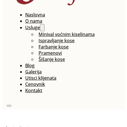
Naslovna
O nama
Usluge
Minival voćnim kiselinama
Ispravljanje kose
Farbanje kose
Pramenovi
Šišanje kose
Blog
Galerija
Utisci klijenata
Cenovnik
Kontakt