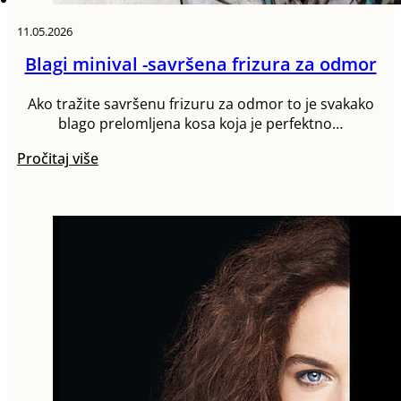
11.05.2026
Blagi minival -savršena frizura za odmor
Ako tražite savršenu frizuru za odmor to je svakako
blago prelomljena kosa koja je perfektno…
Pročitaj više