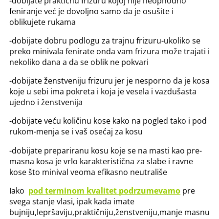
-dobijate praktičnu frizuru kojoj nije neophodno
feniranje već je dovoljno samo da je osušite i
oblikujete rukama
-dobijate dobru podlogu za trajnu frizuru-ukoliko se
preko minivala fenirate onda vam frizura može trajati i
nekoliko dana a da se oblik ne pokvari
-dobijate ženstveniju frizuru jer je nesporno da je kosa
koje u sebi ima pokreta i koja je vesela i vazdušasta
ujedno i ženstvenija
-dobijate veću količinu kose kako na pogled tako i pod
rukom-menja se i vaš osećaj za kosu
-dobijate prepariranu kosu koje se na masti kao pre-
masna kosa je vrlo karakteristična za slabe i ravne
kose što minival veoma efikasno neutrališe
Iako
pod terminom kvalitet podrzumevamo
pre
svega stanje vlasi, ipak kada imate
bujniju,lepršaviju,praktičniju,ženstveniju,manje masnu