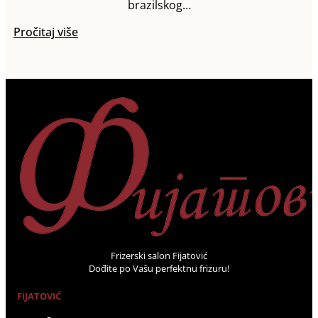
brazilskog…
Pročitaj više
Frizerski salon Fijatović
Dođite po Vašu perfektnu frizuru!
FIJATOVIĆ