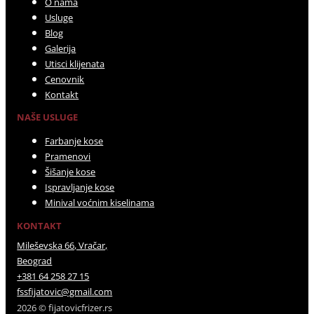
O nama
Usluge
Blog
Galerija
Utisci klijenata
Cenovnik
Kontakt
NAŠE USLUGE
Farbanje kose
Pramenovi
Šišanje kose
Ispravljanje kose
Minival voćnim kiselinama
KONTAKT
Mileševska 66, Vračar,
Beograd
+381 64 258 27 15
fssfijatovic@gmail.com
2026 © fijatovicfrizer.rs