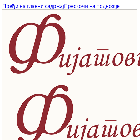
Пређи на главни садржај
Прескочи на подножје