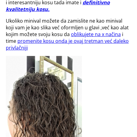
i interesantniju kosu tada imate i
definitivno
kvalitetniju kosu.
Ukoliko minival možete da zamislite ne kao minival
koji vam je kao slika već oformljen u glavi ,već kao alat
kojim možete svoju kosu da
oblikujete na x načina
i
time
promenite kosu onda je ovaj tretman već daleko
privlačniji