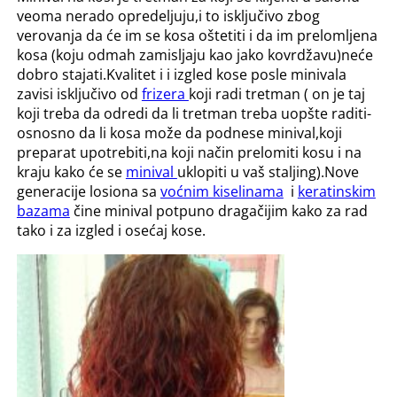
veoma nerado opredeljuju,i to isključivo zbog
verovanja da će im se kosa oštetiti i da im prelomljena
kosa (koju odmah zamisljaju kao jako kovrdžavu)neće
dobro stajati.Kvalitet i i izgled kose posle minivala
zavisi isključivo od
frizera
koji radi tretman ( on je taj
koji treba da odredi da li tretman treba uopšte raditi-
osnosno da li kosa može da podnese minival,koji
preparat upotrebiti,na koji način prelomiti kosu i na
kraju kako će se
minival
uklopiti u vaš staljing).Nove
generacije losiona sa
voćnim kiselinama
i
keratinskim
bazama
čine minival potpuno dragačijim kako za rad
tako i za izgled i osećaj kose.