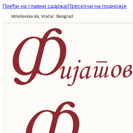
Пређи на главни садржај
Прескочи на подножје
Mileševska 66, Vračar, Beograd