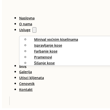
Naslovna
O nama
Usluge
Minival voćnim kiselinama
Ispravljanje kose
Farbanje kose
Pramenovi
Šišanje kose
Blog
Galerija
Utisci klijenata
Cenovnik
Kontakt