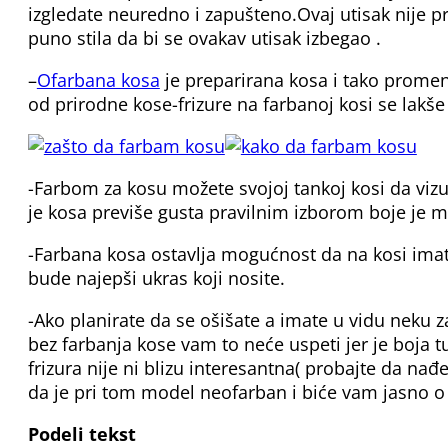
izgledate neuredno i zapušteno.Ovaj utisak nije pr
puno stila da bi se ovakav utisak izbegao .
–
Ofarbana kosa
je preparirana kosa i tako prome
od prirodne kose-frizure na farbanoj kosi se lakše s
-Farbom za kosu možete svojoj tankoj kosi da viz
je kosa previše gusta pravilnim izborom boje je mo
-Farbana kosa ostavlja mogućnost da na kosi imat
bude najepši ukras koji nosite.
-Ako planirate da se ošišate a imate u vidu neku za
bez farbanja kose vam to neće uspeti jer je boja t
frizura nije ni blizu interesantna( probajte da nađ
da je pri tom model neofarban i biće vam jasno o
Podeli tekst