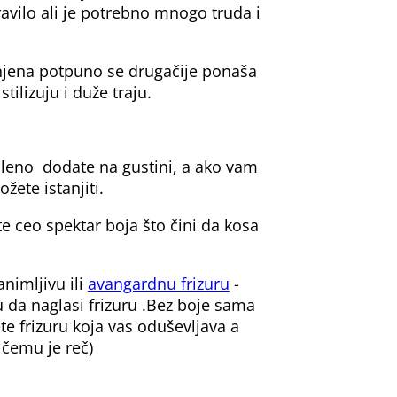
avilo ali je potrebno mnogo truda i
njena potpuno se drugačije ponaša
tilizuju i duže traju.
uleno dodate na gustini, a ako vam
žete istanjiti.
e ceo spektar boja što čini da kosa
nimljivu ili
avangardnu frizuru
-
u da naglasi frizuru .Bez boje sama
ete frizuru koja vas oduševljava a
 čemu je reč)