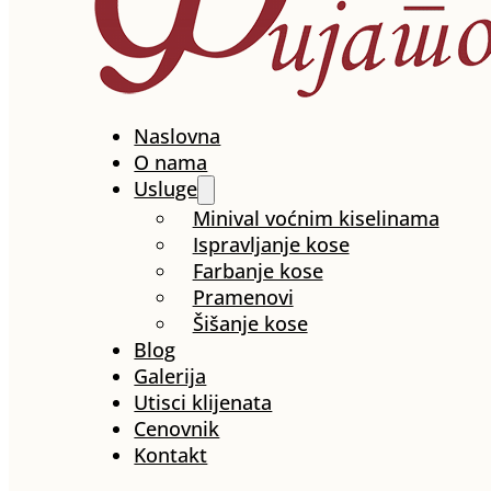
Naslovna
O nama
Usluge
Minival voćnim kiselinama
Ispravljanje kose
Farbanje kose
Pramenovi
Šišanje kose
Blog
Galerija
Utisci klijenata
Cenovnik
Kontakt