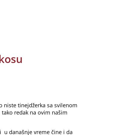
 kosu
 niste tinejdžerka sa svilenom
si tako redak na ovim našim
li u današnje vreme čine i da