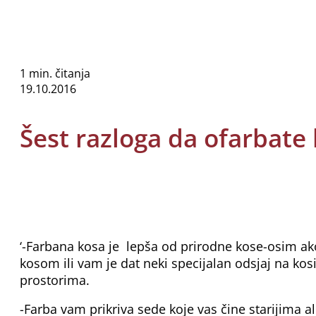
1 min. čitanja
19.10.2016
Šest razloga da ofarbate
‘-Farbana kosa je lepša od prirodne kose-osim ako
kosom ili vam je dat neki specijalan odsjaj na ko
prostorima.
-Farba vam prikriva sede koje vas čine starijima a