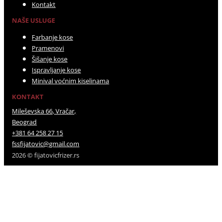
Kontakt
NAŠE USLUGE
Farbanje kose
Pramenovi
Šišanje kose
Ispravljanje kose
Minival voćnim kiselinama
KONTAKT
Mileševska 66, Vračar,
Beograd
+381 64 258 27 15
fssfijatovic@gmail.com
2026 © fijatovicfrizer.rs