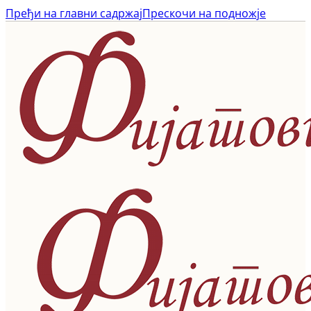
Пређи на главни садржај
Прескочи на подножје