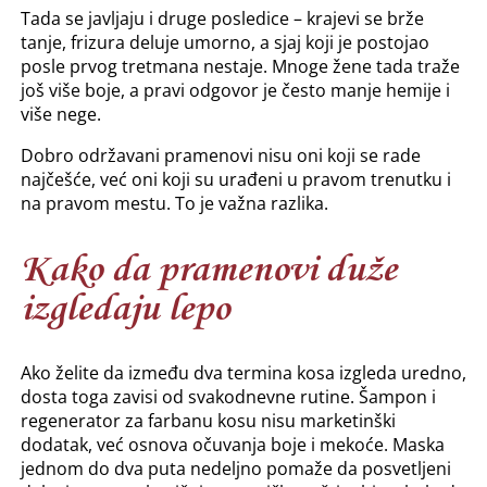
Tada se javljaju i druge posledice – krajevi se brže
tanje, frizura deluje umorno, a sjaj koji je postojao
posle prvog tretmana nestaje. Mnoge žene tada traže
još više boje, a pravi odgovor je često manje hemije i
više nege.
Dobro održavani pramenovi nisu oni koji se rade
najčešće, već oni koji su urađeni u pravom trenutku i
na pravom mestu. To je važna razlika.
Kako da pramenovi duže
izgledaju lepo
Ako želite da između dva termina kosa izgleda uredno,
dosta toga zavisi od svakodnevne rutine. Šampon i
regenerator za farbanu kosu nisu marketinški
dodatak, već osnova očuvanja boje i mekoće. Maska
jednom do dva puta nedeljno pomaže da posvetljeni