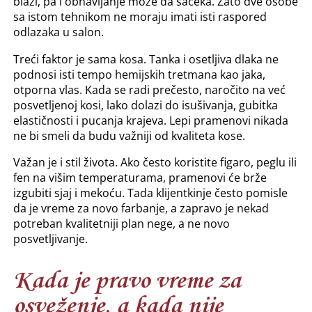
blaži, pa i obnavljanje može da sačeka. Zato dve osobe
sa istom tehnikom ne moraju imati isti raspored
odlazaka u salon.
Treći faktor je sama kosa. Tanka i osetljiva dlaka ne
podnosi isti tempo hemijskih tretmana kao jaka,
otporna vlas. Kada se radi prečesto, naročito na već
posvetljenoj kosi, lako dolazi do isušivanja, gubitka
elastičnosti i pucanja krajeva. Lepi pramenovi nikada
ne bi smeli da budu važniji od kvaliteta kose.
Važan je i stil života. Ako često koristite figaro, peglu ili
fen na višim temperaturama, pramenovi će brže
izgubiti sjaj i mekoću. Tada klijentkinje često pomisle
da je vreme za novo farbanje, a zapravo je nekad
potreban kvalitetniji plan nege, a ne novo
posvetljivanje.
Kada je pravo vreme za
osveženje, a kada nije