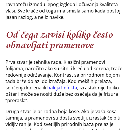
ravnotežu između lepog izgleda i očuvanja kvaliteta
vlasi. Sve kraće od toga ima smisla samo kada postoji
jasan razlog, a ne iz navike.
Od čega zavisi koliko često
obnavljati pramenove
Prva stvar je tehnika rada. Klasični pramenovi
folijama, naročito ako su sitni i kreću od korena, traže
redovnije održavanje. Kontrast sa prirodnom bojom
tada brže dolazi do izražaja. Kod mekših prelaza,
senčenja korena ili
balejaž efekta
, izrastak nije toliko
oštar i može se nositi duže bez osećaja da je frizura
“prerasla”.
Druga stvar je prirodna boja kose. Ako je vaša kosa
tamnija, a pramenovi su dosta svetliji, izrastak će biti
vidljiv ranije. Kod svetlijih prirodnih baza prelaz je