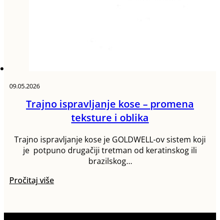
09.05.2026
Trajno ispravljanje kose – promena
teksture i oblika
Trajno ispravljanje kose je GOLDWELL-ov sistem koji
je potpuno drugačiji tretman od keratinskog ili
brazilskog…
Pročitaj više