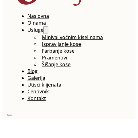
Naslovna
O nama
Usluge
Minival voćnim kiselinama
Ispravljanje kose
Farbanje kose
Pramenovi
Šišanje kose
Blog
Galerija
Utisci klijenata
Cenovnik
Kontakt