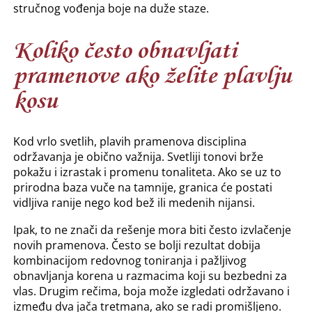
stručnog vođenja boje na duže staze.
Koliko često obnavljati
pramenove ako želite plavlju
kosu
Kod vrlo svetlih, plavih pramenova disciplina
održavanja je obično važnija. Svetliji tonovi brže
pokažu i izrastak i promenu tonaliteta. Ako se uz to
prirodna baza vuče na tamnije, granica će postati
vidljiva ranije nego kod bež ili medenih nijansi.
Ipak, to ne znači da rešenje mora biti često izvlačenje
novih pramenova. Često se bolji rezultat dobija
kombinacijom redovnog toniranja i pažljivog
obnavljanja korena u razmacima koji su bezbedni za
vlas. Drugim rečima, boja može izgledati održavano i
između dva jača tretmana, ako se radi promišljeno.