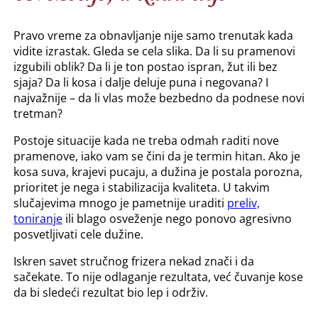
Pravo vreme za obnavljanje nije samo trenutak kada
vidite izrastak. Gleda se cela slika. Da li su pramenovi
izgubili oblik? Da li je ton postao ispran, žut ili bez
sjaja? Da li kosa i dalje deluje puna i negovana? I
najvažnije – da li vlas može bezbedno da podnese novi
tretman?
Postoje situacije kada ne treba odmah raditi nove
pramenove, iako vam se čini da je termin hitan. Ako je
kosa suva, krajevi pucaju, a dužina je postala porozna,
prioritet je nega i stabilizacija kvaliteta. U takvim
slučajevima mnogo je pametnije uraditi
preliv,
toniranje
ili blago osveženje nego ponovo agresivno
posvetljivati cele dužine.
Iskren savet stručnog frizera nekad znači i da
sačekate. To nije odlaganje rezultata, već čuvanje kose
da bi sledeći rezultat bio lep i održiv.