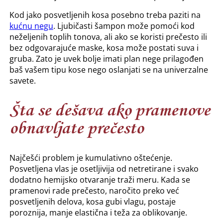
Kod jako posvetljenih kosa posebno treba paziti na
kućnu negu
. Ljubičasti šampon može pomoći kod
neželjenih toplih tonova, ali ako se koristi prečesto ili
bez odgovarajuće maske, kosa može postati suva i
gruba. Zato je uvek bolje imati plan nege prilagođen
baš vašem tipu kose nego oslanjati se na univerzalne
savete.
Šta se dešava ako pramenove
obnavljate prečesto
Najčešći problem je kumulativno oštećenje.
Posvetljena vlas je osetljivija od netretirane i svako
dodatno hemijsko otvaranje traži meru. Kada se
pramenovi rade prečesto, naročito preko već
posvetljenih delova, kosa gubi vlagu, postaje
poroznija, manje elastična i teža za oblikovanje.