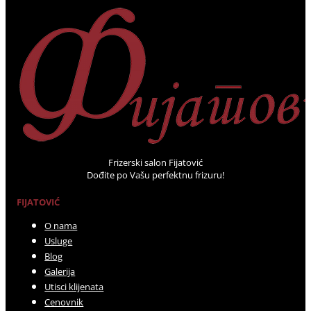
Frizerski salon Fijatović
Dođite po Vašu perfektnu frizuru!
FIJATOVIĆ
O nama
Usluge
Blog
Galerija
Utisci klijenata
Cenovnik