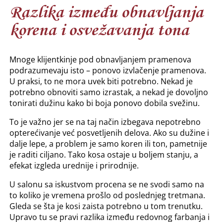
Razlika između obnavljanja
korena i osvežavanja tona
Mnoge klijentkinje pod obnavljanjem pramenova
podrazumevaju isto – ponovo izvlačenje pramenova.
U praksi, to ne mora uvek biti potrebno. Nekad je
potrebno obnoviti samo izrastak, a nekad je dovoljno
tonirati dužinu kako bi boja ponovo dobila svežinu.
To je važno jer se na taj način izbegava nepotrebno
opterećivanje već posvetljenih delova. Ako su dužine i
dalje lepe, a problem je samo koren ili ton, pametnije
je raditi ciljano. Tako kosa ostaje u boljem stanju, a
efekat izgleda urednije i prirodnije.
U salonu sa iskustvom procena se ne svodi samo na
to koliko je vremena prošlo od poslednjeg tretmana.
Gleda se šta je kosi zaista potrebno u tom trenutku.
Upravo tu se pravi razlika između redovnog farbanja i