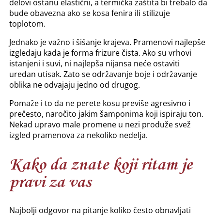
delovi ostanu elastični, a termička zaštita bi trebalo da
bude obavezna ako se kosa fenira ili stilizuje
toplotom.
Jednako je važno i šišanje krajeva. Pramenovi najlepše
izgledaju kada je forma frizure čista. Ako su vrhovi
istanjeni i suvi, ni najlepša nijansa neće ostaviti
uredan utisak. Zato se održavanje boje i održavanje
oblika ne odvajaju jedno od drugog.
Pomaže i to da ne perete kosu previše agresivno i
prečesto, naročito jakim šamponima koji ispiraju ton.
Nekad upravo male promene u nezi produže svež
izgled pramenova za nekoliko nedelja.
Kako da znate koji ritam je
pravi za vas
Najbolji odgovor na pitanje koliko često obnavljati