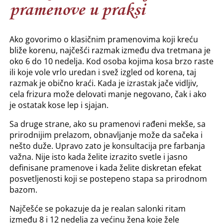
pramenove u praksi
Ako govorimo o klasičnim pramenovima koji kreću
bliže korenu, najčešći razmak između dva tretmana je
oko 6 do 10 nedelja. Kod osoba kojima kosa brzo raste
ili koje vole vrlo uredan i svež izgled od korena, taj
razmak je obično kraći. Kada je izrastak jače vidljiv,
cela frizura može delovati manje negovano, čak i ako
je ostatak kose lep i sjajan.
Sa druge strane, ako su pramenovi rađeni mekše, sa
prirodnijim prelazom, obnavljanje može da sačeka i
nešto duže. Upravo zato je konsultacija pre farbanja
važna. Nije isto kada želite izrazito svetle i jasno
definisane pramenove i kada želite diskretan efekat
posvetljenosti koji se postepeno stapa sa prirodnom
bazom.
Najčešće se pokazuje da je realan salonki ritam
između 8 i 12 nedelja za većinu žena koje žele