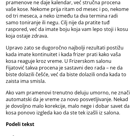
pramenove ne daje kalendar, već stručna procena
vaše kose. Nekome prija ritam od mesec i po, nekome
od tri meseca, a neko između ta dva termina radi
samo toniranje ili negu. Cilj nije da pratite tuđ
raspored, već da imate boju koja vam lepo stoji i kosu
koja ostaje zdrava.
Upravo zato se dugoročno najbolji rezultati postižu
kada imate kontinuitet i kada frizer prati kako vaša
kosa reaguje kroz vreme. U Frizerskom salonu
Fijatović takva procena je sastavni deo rada – ne da
biste dolazili češće, već da biste dolazili onda kada to
zaista ima smisla.
Ako vam pramenovi trenutno deluju umorno, ne znači
automatski da je vreme za novo posvetljivanje. Nekad
je dovoljno malo korekcije, malo nege i dobar savet da
kosa ponovo izgleda kao da ste tek izašli iz salona.
Podeli tekst