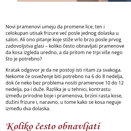
Novi pramenovi umeju da promene lice, ten i
celokupan utisak frizure već posle jednog dolaska u
salon. Ali ono pitanje koje stiže vrlo brzo posle prvog
zadovoljstva glasi – koliko često obnavljati pramenove
da kosa izgleda uredno, a da pritom ne trpi više nego
što je potrebno?
Kratak odgovor je da ne postoji isti ritam za svakoga.
Nekome će osveženje biti potrebno na 6 do 8 nedelja,
dok će neko bez problema nositi pramenove 10 do 12
nedelja, pa i duže. Razlika je u tehnici, kontrastu
između prirodne boje i pramenova, brzini rasta kose,
dužini frizure i, naravno, u tome kako se kosa neguje
između dva dolaska.
Koliko često obnavljati