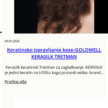
09.05.2026
Keratinsko ispravljanje kose-GOLDWELL
KERASILK TRETMAN
Кerasilk keratinski Tretman za zaglađivanje -KERASILK
je jedini keratin na tržištu koga prizvodi velika- brand…
Pročitaj više