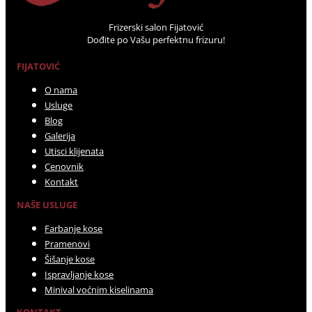
Frizerski salon Fijatović
Dođite po Vašu perfektnu frizuru!
FIJATOVIĆ
O nama
Usluge
Blog
Galerija
Utisci klijenata
Cenovnik
Kontakt
NAŠE USLUGE
Farbanje kose
Pramenovi
Šišanje kose
Ispravljanje kose
Minival voćnim kiselinama
KONTAKT