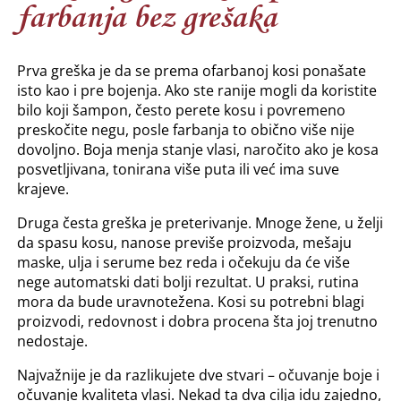
farbanja bez grešaka
Prva greška je da se prema ofarbanoj kosi ponašate
isto kao i pre bojenja. Ako ste ranije mogli da koristite
bilo koji šampon, često perete kosu i povremeno
preskočite negu, posle farbanja to obično više nije
dovoljno. Boja menja stanje vlasi, naročito ako je kosa
posvetljivana, tonirana više puta ili već ima suve
krajeve.
Druga česta greška je preterivanje. Mnoge žene, u želji
da spasu kosu, nanose previše proizvoda, mešaju
maske, ulja i serume bez reda i očekuju da će više
nege automatski dati bolji rezultat. U praksi, rutina
mora da bude uravnotežena. Kosi su potrebni blagi
proizvodi, redovnost i dobra procena šta joj trenutno
nedostaje.
Najvažnije je da razlikujete dve stvari – očuvanje boje i
očuvanje kvaliteta vlasi. Nekad ta dva cilja idu zajedno,