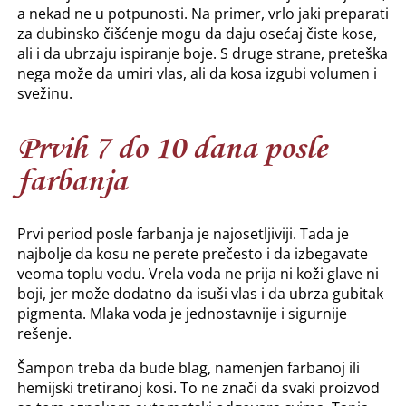
a nekad ne u potpunosti. Na primer, vrlo jaki preparati
za dubinsko čišćenje mogu da daju osećaj čiste kose,
ali i da ubrzaju ispiranje boje. S druge strane, preteška
nega može da umiri vlas, ali da kosa izgubi volumen i
svežinu.
Prvih 7 do 10 dana posle
farbanja
Prvi period posle farbanja je najosetljiviji. Tada je
najbolje da kosu ne perete prečesto i da izbegavate
veoma toplu vodu. Vrela voda ne prija ni koži glave ni
boji, jer može dodatno da isuši vlas i da ubrza gubitak
pigmenta. Mlaka voda je jednostavnije i sigurnije
rešenje.
Šampon treba da bude blag, namenjen farbanoj ili
hemijski tretiranoj kosi. To ne znači da svaki proizvod