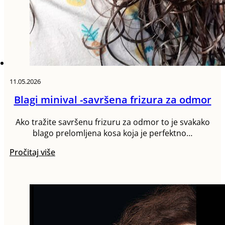
11.05.2026
Blagi minival -savršena frizura za odmor
Ako tražite savršenu frizuru za odmor to je svakako
blago prelomljena kosa koja je perfektno…
Pročitaj više