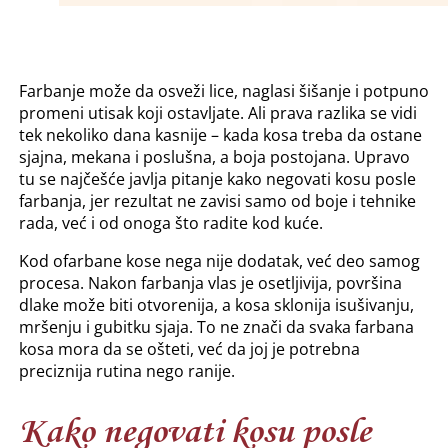
Farbanje može da osveži lice, naglasi šišanje i potpuno
promeni utisak koji ostavljate. Ali prava razlika se vidi
tek nekoliko dana kasnije – kada kosa treba da ostane
sjajna, mekana i poslušna, a boja postojana. Upravo
tu se najčešće javlja pitanje kako negovati kosu posle
farbanja, jer rezultat ne zavisi samo od boje i tehnike
rada, već i od onoga što radite kod kuće.
Kod ofarbane kose nega nije dodatak, već deo samog
procesa. Nakon farbanja vlas je osetljivija, površina
dlake može biti otvorenija, a kosa sklonija isušivanju,
mršenju i gubitku sjaja. To ne znači da svaka farbana
kosa mora da se ošteti, već da joj je potrebna
preciznija rutina nego ranije.
Kako negovati kosu posle