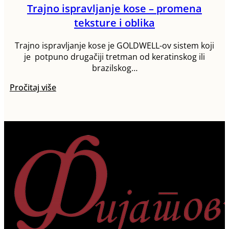
Trajno ispravljanje kose – promena
teksture i oblika
Trajno ispravljanje kose je GOLDWELL-ov sistem koji
je potpuno drugačiji tretman od keratinskog ili
brazilskog…
Pročitaj više