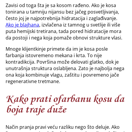
Zavisi od toga šta je sa kosom rađeno. Ako je kosa
tonirana u tamniju nijansu bez jačeg posvetljivanja,
često joj je najpotrebnija hidratacija i zaglađivanje.
Ako je blajhana
, izvlačena iz tamnog u svetlije ili više
puta hemijski tretirana, tada pored hidratacije mora
da postoji i nega koja pomaže obnovi strukture vlasi.
Mnoge klijentkinje primete da im je kosa posle
farbanja istovremeno mekana i krta. To nije
kontradikcija. Površina može delovati glatko, dok je
unutrašnja struktura oslabljena. Zato je najbolja nega
ona koja kombinuje vlagu, zaštitu i povremeno jače
regenerativne tretmane.
Kako prati ofarbanu kosu da
boja traje duže
Način pranja pravi veću razliku nego što deluje. Ako