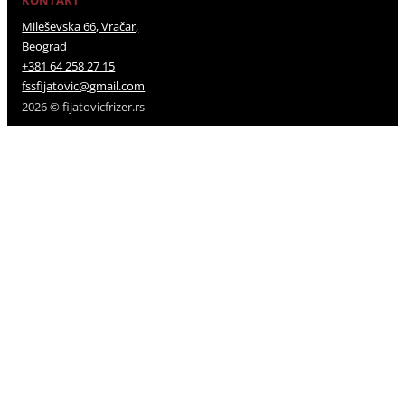
Mileševska 66, Vračar,
Beograd
+381 64 258 27 15
fssfijatovic@gmail.com
2026 © fijatovicfrizer.rs