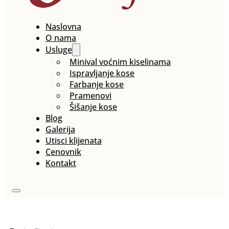
Naslovna
O nama
Usluge
Minival voćnim kiselinama
Ispravljanje kose
Farbanje kose
Pramenovi
Šišanje kose
Blog
Galerija
Utisci klijenata
Cenovnik
Kontakt