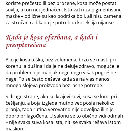
koriste prečesto ili bez procene, kosa može postati
suvlja, a ton neujednačen. Isto važi i za pigmentisane
maske – odlične su kao podrška boji, ali nisu zamena
za stručan rad kada je potrebna korekcija nijanse.
Kada je kosa ofarbana, a kada i
preopterećena
Ako je kosa teška, bez volumena, brzo se masti pri
korenu, a dužina i dalje ne deluje zdravo, moguće je
da problem nije manjak nege nego višak pogrešne
nege. To se često dešava kada se na vlas nanosi
mnogo slojeva proizvoda bez jasne potrebe.
S druge strane, ako su krajevi suvi, kosa se lomi pri
češljanju, a boja izgleda mutno već posle nekoliko
pranja, tada rutina verovatno nije dovoljna ili nije
dobro prilagođena. U salonu se to obično vidi odmah
– nije svaka suva kosa ista, niti se svaka rešava istom
maskom.