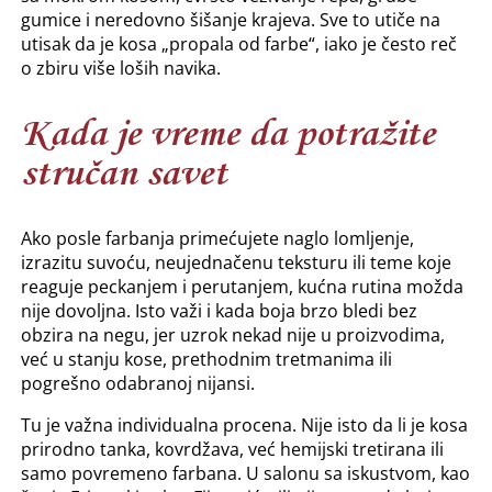
gumice i neredovno šišanje krajeva. Sve to utiče na
utisak da je kosa „propala od farbe“, iako je često reč
o zbiru više loših navika.
Kada je vreme da potražite
stručan savet
Ako posle farbanja primećujete naglo lomljenje,
izrazitu suvoću, neujednačenu teksturu ili teme koje
reaguje peckanjem i perutanjem, kućna rutina možda
nije dovoljna. Isto važi i kada boja brzo bledi bez
obzira na negu, jer uzrok nekad nije u proizvodima,
već u stanju kose, prethodnim tretmanima ili
pogrešno odabranoj nijansi.
Tu je važna individualna procena. Nije isto da li je kosa
prirodno tanka, kovrdžava, već hemijski tretirana ili
samo povremeno farbana. U salonu sa iskustvom, kao