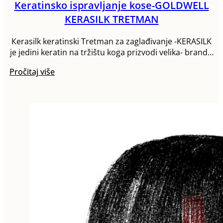
Keratinsko ispravljanje kose-GOLDWELL
KERASILK TRETMAN
Кerasilk keratinski Tretman za zaglađivanje -KERASILK
je jedini keratin na tržištu koga prizvodi velika- brand…
Pročitaj više