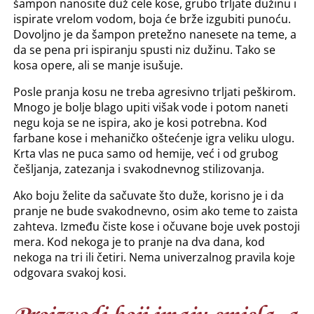
šampon nanosite duž cele kose, grubo trljate dužinu i
ispirate vrelom vodom, boja će brže izgubiti punoću.
Dovoljno je da šampon pretežno nanesete na teme, a
da se pena pri ispiranju spusti niz dužinu. Tako se
kosa opere, ali se manje isušuje.
Posle pranja kosu ne treba agresivno trljati peškirom.
Mnogo je bolje blago upiti višak vode i potom naneti
negu koja se ne ispira, ako je kosi potrebna. Kod
farbane kose i mehaničko oštećenje igra veliku ulogu.
Krta vlas ne puca samo od hemije, već i od grubog
češljanja, zatezanja i svakodnevnog stilizovanja.
Ako boju želite da sačuvate što duže, korisno je i da
pranje ne bude svakodnevno, osim ako teme to zaista
zahteva. Između čiste kose i očuvane boje uvek postoji
mera. Kod nekoga je to pranje na dva dana, kod
nekoga na tri ili četiri. Nema univerzalnog pravila koje
odgovara svakoj kosi.