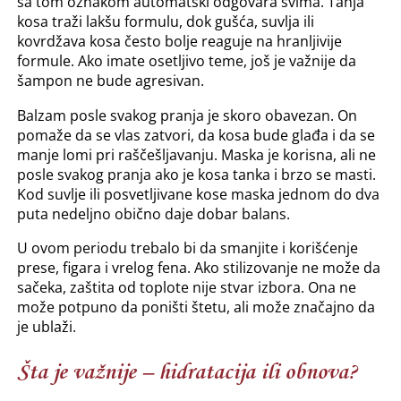
sa tom oznakom automatski odgovara svima. Tanja
kosa traži lakšu formulu, dok gušća, suvlja ili
kovrdžava kosa često bolje reaguje na hranljivije
formule. Ako imate osetljivo teme, još je važnije da
šampon ne bude agresivan.
Balzam posle svakog pranja je skoro obavezan. On
pomaže da se vlas zatvori, da kosa bude glađa i da se
manje lomi pri raščešljavanju. Maska je korisna, ali ne
posle svakog pranja ako je kosa tanka i brzo se masti.
Kod suvlje ili posvetljivane kose maska jednom do dva
puta nedeljno obično daje dobar balans.
U ovom periodu trebalo bi da smanjite i korišćenje
prese, figara i vrelog fena. Ako stilizovanje ne može da
sačeka, zaštita od toplote nije stvar izbora. Ona ne
može potpuno da poništi štetu, ali može značajno da
je ublaži.
Šta je važnije – hidratacija ili obnova?