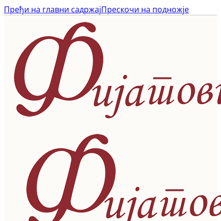
Пређи на главни садржај
Прескочи на подножје