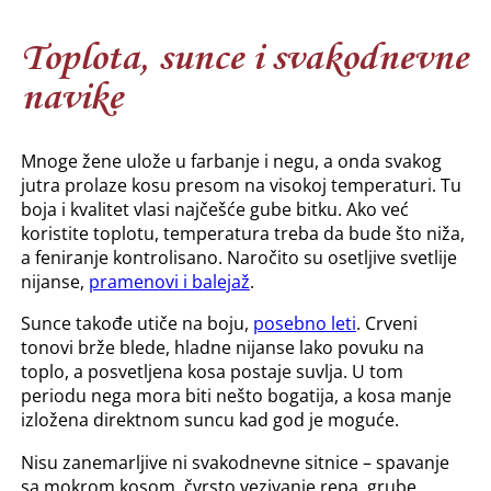
Toplota, sunce i svakodnevne
navike
Mnoge žene ulože u farbanje i negu, a onda svakog
jutra prolaze kosu presom na visokoj temperaturi. Tu
boja i kvalitet vlasi najčešće gube bitku. Ako već
koristite toplotu, temperatura treba da bude što niža,
a feniranje kontrolisano. Naročito su osetljive svetlije
nijanse,
pramenovi i balejaž
.
Sunce takođe utiče na boju,
posebno leti
. Crveni
tonovi brže blede, hladne nijanse lako povuku na
toplo, a posvetljena kosa postaje suvlja. U tom
periodu nega mora biti nešto bogatija, a kosa manje
izložena direktnom suncu kad god je moguće.
Nisu zanemarljive ni svakodnevne sitnice – spavanje
sa mokrom kosom, čvrsto vezivanje repa, grube