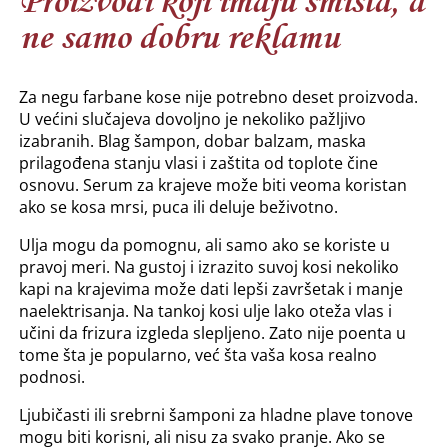
Proizvodi koji imaju smisla, a
ne samo dobru reklamu
Za negu farbane kose nije potrebno deset proizvoda.
U većini slučajeva dovoljno je nekoliko pažljivo
izabranih. Blag šampon, dobar balzam, maska
prilagođena stanju vlasi i zaštita od toplote čine
osnovu. Serum za krajeve može biti veoma koristan
ako se kosa mrsi, puca ili deluje beživotno.
Ulja mogu da pomognu, ali samo ako se koriste u
pravoj meri. Na gustoj i izrazito suvoj kosi nekoliko
kapi na krajevima može dati lepši završetak i manje
naelektrisanja. Na tankoj kosi ulje lako oteža vlas i
učini da frizura izgleda slepljeno. Zato nije poenta u
tome šta je popularno, već šta vaša kosa realno
podnosi.
Ljubičasti ili srebrni šamponi za hladne plave tonove
mogu biti korisni, ali nisu za svako pranje. Ako se