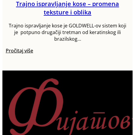
Trajno ispravljanje kose – promena
teksture i oblika
Trajno ispravljanje kose je GOLDWELL-ov sistem koji
je potpuno drugačiji tretman od keratinskog ili
brazilskog…
Pročitaj više