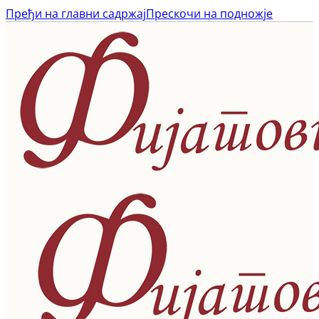
Пређи на главни садржај
Прескочи на подножје