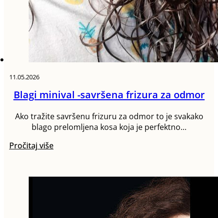
11.05.2026
Blagi minival -savršena frizura za odmor
Ako tražite savršenu frizuru za odmor to je svakako
blago prelomljena kosa koja je perfektno…
Pročitaj više