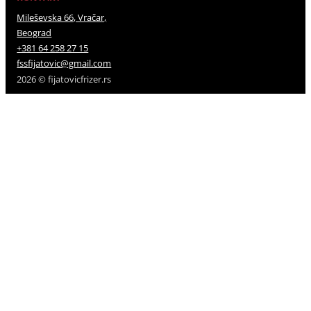
Mileševska 66, Vračar,
Beograd
+381 64 258 27 15
fssfijatovic@gmail.com
2026 © fijatovicfrizer.rs