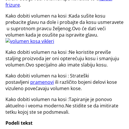
frizure
.
Kako dobiti volumen na kosi :Kada sušite kosu
prebacite glavu na dole i probajte da kosu usmeravete
u suprotnom pravcu željenog.Ovo će dati veći
volumen kada je osušite pa ispravite glavu.
Kako dobiti volumen na kosi :Ne koristite previše
staljing proizvoda jer oni opterećuju kosu i smanjuju
volumen.Ovo specijalno ako imate slabiju kosu.
Kako dobiti volumen na kosi : Strateški
postavljeni
pramenovi
ili različito bojeni delovi kose
vizuleno povećavaju volumen kose.
Kako dobiti volumen na kosi :Tapiranje je ponovo
aktuelno i veoma moderno.Ne stidite se da imitirate
tetku kojoj ste se podsmevali.
Podeli tekst