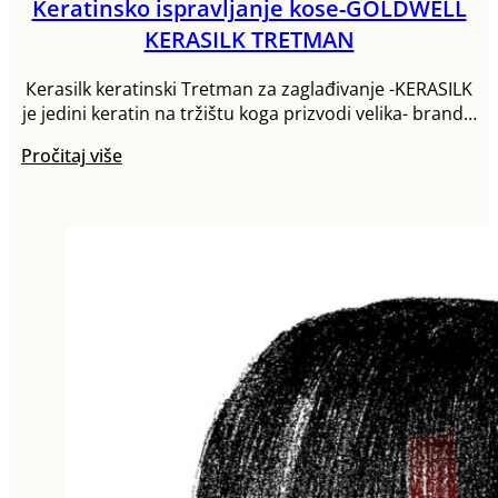
Keratinsko ispravljanje kose-GOLDWELL
KERASILK TRETMAN
Кerasilk keratinski Tretman za zaglađivanje -KERASILK
je jedini keratin na tržištu koga prizvodi velika- brand…
Pročitaj više