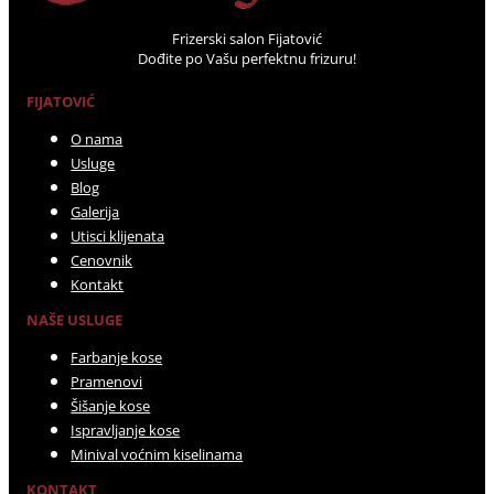
Frizerski salon Fijatović
Dođite po Vašu perfektnu frizuru!
FIJATOVIĆ
O nama
Usluge
Blog
Galerija
Utisci klijenata
Cenovnik
Kontakt
NAŠE USLUGE
Farbanje kose
Pramenovi
Šišanje kose
Ispravljanje kose
Minival voćnim kiselinama
KONTAKT