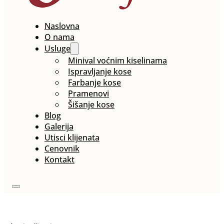
Naslovna
O nama
Usluge
Minival voćnim kiselinama
Ispravljanje kose
Farbanje kose
Pramenovi
Šišanje kose
Blog
Galerija
Utisci klijenata
Cenovnik
Kontakt