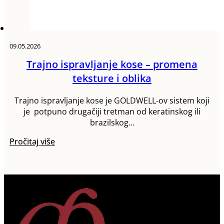
09.05.2026
Trajno ispravljanje kose – promena
teksture i oblika
Trajno ispravljanje kose je GOLDWELL-ov sistem koji
je potpuno drugačiji tretman od keratinskog ili
brazilskog…
Pročitaj više