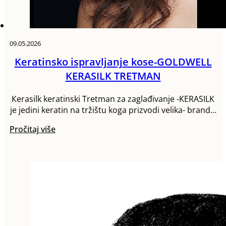
09.05.2026
Keratinsko ispravljanje kose-GOLDWELL
KERASILK TRETMAN
Кerasilk keratinski Tretman za zaglađivanje -KERASILK
je jedini keratin na tržištu koga prizvodi velika- brand…
Pročitaj više