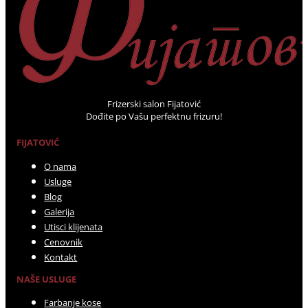
Frizerski salon Fijatović
Dođite po Vašu perfektnu frizuru!
FIJATOVIĆ
O nama
Usluge
Blog
Galerija
Utisci klijenata
Cenovnik
Kontakt
NAŠE USLUGE
Farbanje kose