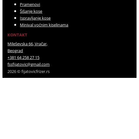
Pramenovi
Šišanje kose
Ispravljanje kose
Minival voćnim kiselinama
KONTAKT
Mileševska 66, Vračar,
Beograd
+381 64 258 27 15
fssfijatovic@gmail.com
2026 © fijatovicfrizer.rs