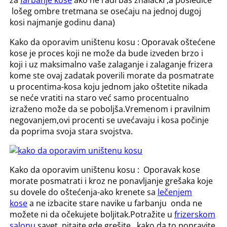
za
farbanje kose
ako ne radi baš znalački ,a posledice
lošeg ombre tretmana se osećaju na jednoj dugoj
kosi najmanje godinu dana)
Kako da oporavim uništenu kosu : Oporavak oštećene
kose je proces koji ne može da bude izveden brzo i
koji i uz maksimalno vaše zalaganje i zalaganje frizera
kome ste ovaj zadatak poverili morate da posmatrate
u procentima-kosa koju jednom jako oštetite nikada
se neće vratiti na staro već samo procentualno
izraženo može da se poboljša.Vremenom i pravilnim
negovanjem,ovi procenti se uvećavaju i kosa počinje
da poprima svoja stara svojstva.
Kako da oporavim uništenu kosu : Oporavak kose
morate posmatrati i kroz ne ponavljanje grešaka koje
su dovele do oštećenja-ako krenete sa
lečenjem
kose
a ne izbacite stare navike u farbanju onda ne
možete ni da očekujete boljitak.Potražite u
frizerskom
salonu
savet ,pitajte gde grešite , kako da to popravite