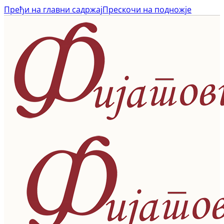
Пређи на главни садржај
Прескочи на подножје