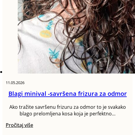
11.05.2026
Blagi minival -savršena frizura za odmor
Ako tražite savršenu frizuru za odmor to je svakako
blago prelomljena kosa koja je perfektno…
Pročitaj više