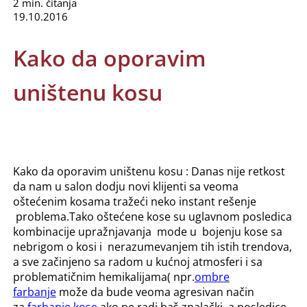
2 min. čitanja
19.10.2016
Kako da oporavim
uništenu kosu
Kako da oporavim uništenu kosu : Danas nije retkost
da nam u salon dodju novi klijenti sa veoma
oštećenim kosama tražeći neko instant rešenje
problema.Tako oštećene kose su uglavnom posledica
kombinacije upražnjavanja mode u bojenju kose sa
nebrigom o kosi i nerazumevanjem tih istih trendova,
a sve začinjeno sa radom u kućnoj atmosferi i sa
problematičnim hemikalijama( npr.
ombre
farbanje
može da bude veoma agresivan način