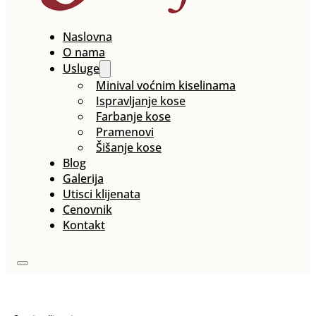
Naslovna
O nama
Usluge
Minival voćnim kiselinama
Ispravljanje kose
Farbanje kose
Pramenovi
Šišanje kose
Blog
Galerija
Utisci klijenata
Cenovnik
Kontakt