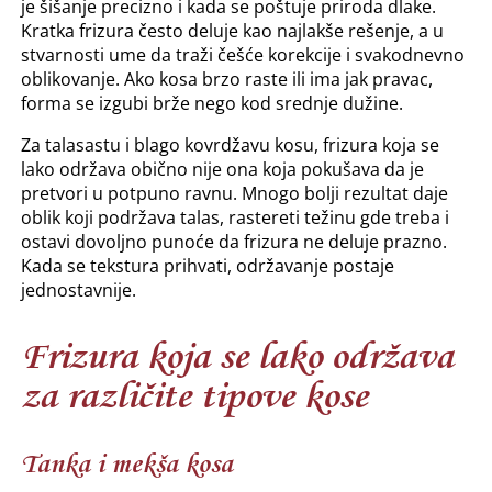
je šišanje precizno i kada se poštuje priroda dlake.
Kratka frizura često deluje kao najlakše rešenje, a u
stvarnosti ume da traži češće korekcije i svakodnevno
oblikovanje. Ako kosa brzo raste ili ima jak pravac,
forma se izgubi brže nego kod srednje dužine.
Za talasastu i blago kovrdžavu kosu, frizura koja se
lako održava obično nije ona koja pokušava da je
pretvori u potpuno ravnu. Mnogo bolji rezultat daje
oblik koji podržava talas, rastereti težinu gde treba i
ostavi dovoljno punoće da frizura ne deluje prazno.
Kada se tekstura prihvati, održavanje postaje
jednostavnije.
Frizura koja se lako održava
za različite tipove kose
Tanka i mekša kosa