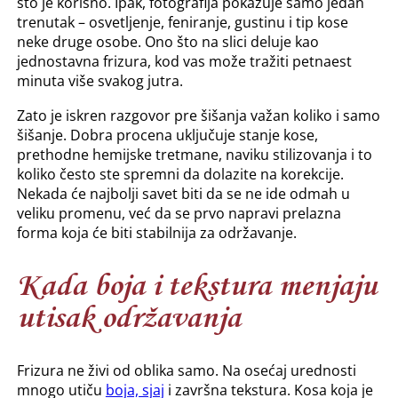
što je korisno. Ipak, fotografija pokazuje samo jedan
trenutak – osvetljenje, feniranje, gustinu i tip kose
neke druge osobe. Ono što na slici deluje kao
jednostavna frizura, kod vas može tražiti petnaest
minuta više svakog jutra.
Zato je iskren razgovor pre šišanja važan koliko i samo
šišanje. Dobra procena uključuje stanje kose,
prethodne hemijske tretmane, naviku stilizovanja i to
koliko često ste spremni da dolazite na korekcije.
Nekada će najbolji savet biti da se ne ide odmah u
veliku promenu, već da se prvo napravi prelazna
forma koja će biti stabilnija za održavanje.
Kada boja i tekstura menjaju
utisak održavanja
Frizura ne živi od oblika samo. Na osećaj urednosti
mnogo utiču
boja, sjaj
i završna tekstura. Kosa koja je