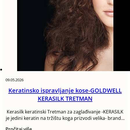
09.05.2026
Keratinsko ispravljanje kose-GOLDWELL
KERASILK TRETMAN
Кerasilk keratinski Tretman za zaglađivanje -KERASILK
je jedini keratin na tržištu koga prizvodi velika- brand…
Pročitaj više