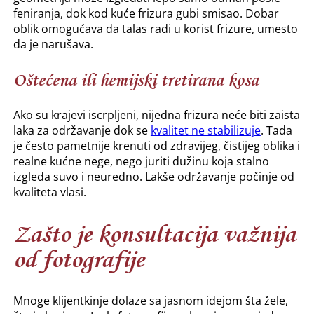
feniranja, dok kod kuće frizura gubi smisao. Dobar
oblik omogućava da talas radi u korist frizure, umesto
da je narušava.
Oštećena ili hemijski tretirana kosa
Ako su krajevi iscrpljeni, nijedna frizura neće biti zaista
laka za održavanje dok se
kvalitet ne stabilizuje
. Tada
je često pametnije krenuti od zdravijeg, čistijeg oblika i
realne kućne nege, nego juriti dužinu koja stalno
izgleda suvo i neuredno. Lakše održavanje počinje od
kvaliteta vlasi.
Zašto je konsultacija važnija
od fotografije
Mnoge klijentkinje dolaze sa jasnom idejom šta žele,