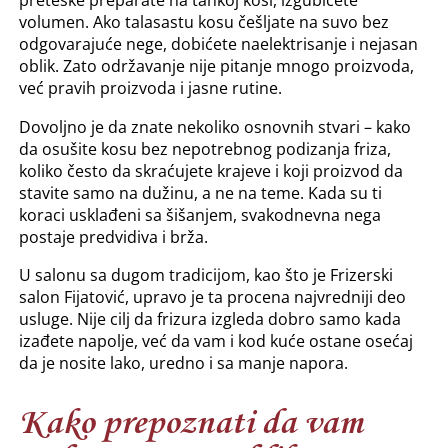
preteške preparate na tankoj kosi, izgubićete
volumen. Ako talasastu kosu češljate na suvo bez
odgovarajuće nege, dobićete naelektrisanje i nejasan
oblik. Zato održavanje nije pitanje mnogo proizvoda,
već pravih proizvoda i jasne rutine.
Dovoljno je da znate nekoliko osnovnih stvari – kako
da osušite kosu bez nepotrebnog podizanja friza,
koliko često da skraćujete krajeve i koji proizvod da
stavite samo na dužinu, a ne na teme. Kada su ti
koraci usklađeni sa šišanjem, svakodnevna nega
postaje predvidiva i brža.
U salonu sa dugom tradicijom, kao što je Frizerski
salon Fijatović, upravo je ta procena najvredniji deo
usluge. Nije cilj da frizura izgleda dobro samo kada
izađete napolje, već da vam i kod kuće ostane osećaj
da je nosite lako, uredno i sa manje napora.
Kako prepoznati da vam