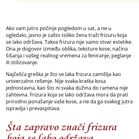
Ako vam jutro počinje pogledom u sat, a ne u
ogledalo, jasno je zašto toliko žena traži frizuru koja
se lako održava. Takva frizura nije samo stvar estetike.
Ona je dogovor između oblika, teksture kose, načina
šišanja i vašeg realnog vremena za feniranje, peglanje
ili stilizovanje.
Najčešća greška je što se laka frizura zamišlja kao
univerzalno rešenje. Nije svaka kratka kosa
jednostavna, kao što ni svaka dužina do ramena nije
zahtevna. Frizura koja se lako održava mora da prati
prirodno ponašanje vaše kose, a ne da ga svakog jutra
ispravlja i prevaspitava.
Šta zapravo znači frizura
koja se lako održava