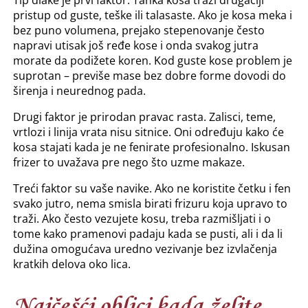
Tip dlake je prvi faktor. Tanka kosa traži drugačiji
pristup od guste, teške ili talasaste. Ako je kosa meka i
bez puno volumena, prejako stepenovanje često
napravi utisak još ređe kose i onda svakog jutra
morate da podižete koren. Kod guste kose problem je
suprotan – previše mase bez dobre forme dovodi do
širenja i neurednog pada.
Drugi faktor je prirodan pravac rasta. Zalisci, teme,
vrtlozi i linija vrata nisu sitnice. Oni određuju kako će
kosa stajati kada je ne fenirate profesionalno. Iskusan
frizer to uvažava pre nego što uzme makaze.
Treći faktor su vaše navike. Ako ne koristite četku i fen
svako jutro, nema smisla birati frizuru koja upravo to
traži. Ako često vezujete kosu, treba razmišljati i o
tome kako pramenovi padaju kada se pusti, ali i da li
dužina omogućava uredno vezivanje bez izvlačenja
kratkih delova oko lica.
Najčešći oblici kada želite