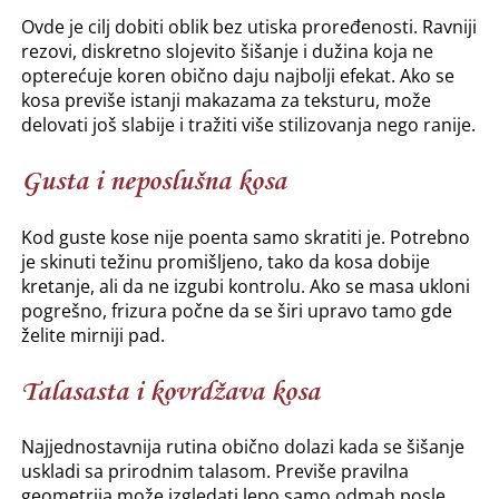
Ovde je cilj dobiti oblik bez utiska proređenosti. Ravniji
rezovi, diskretno slojevito šišanje i dužina koja ne
opterećuje koren obično daju najbolji efekat. Ako se
kosa previše istanji makazama za teksturu, može
delovati još slabije i tražiti više stilizovanja nego ranije.
Gusta i neposlušna kosa
Kod guste kose nije poenta samo skratiti je. Potrebno
je skinuti težinu promišljeno, tako da kosa dobije
kretanje, ali da ne izgubi kontrolu. Ako se masa ukloni
pogrešno, frizura počne da se širi upravo tamo gde
želite mirniji pad.
Talasasta i kovrdžava kosa
Najjednostavnija rutina obično dolazi kada se šišanje
uskladi sa prirodnim talasom. Previše pravilna
geometrija može izgledati lepo samo odmah posle