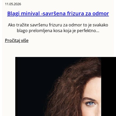
11.05.2026
Blagi minival -savršena frizura za odmor
Ako tražite savršenu frizuru za odmor to je svakako
blago prelomljena kosa koja je perfektno…
Pročitaj više