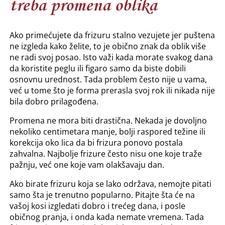
treba promena oblika
Ako primećujete da frizuru stalno vezujete jer puštena
ne izgleda kako želite, to je obično znak da oblik više
ne radi svoj posao. Isto važi kada morate svakog dana
da koristite peglu ili figaro samo da biste dobili
osnovnu urednost. Tada problem često nije u vama,
već u tome što je forma prerasla svoj rok ili nikada nije
bila dobro prilagođena.
Promena ne mora biti drastična. Nekada je dovoljno
nekoliko centimetara manje, bolji raspored težine ili
korekcija oko lica da bi frizura ponovo postala
zahvalna. Najbolje frizure često nisu one koje traže
pažnju, već one koje vam olakšavaju dan.
Ako birate frizuru koja se lako održava, nemojte pitati
samo šta je trenutno popularno. Pitajte šta će na
vašoj kosi izgledati dobro i trećeg dana, i posle
običnog pranja, i onda kada nemate vremena. Tada