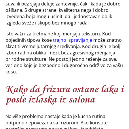
suva ili bez sjaja deluje zahtevnije, čak i kada je dobro
ošišana. S druge strane, kvalitetna nega i dobro
izvedena boja mogu učiniti da i jednostavan oblik
izgleda sveže i skupo bez mnogo rada.
Isto važi i za tretmane koji menjaju teksturu. Kod
pojedinih tipova kose
trajno ispravljanje
može znatno
skratiti vreme jutarnjeg sređivanja. Kod drugih je bolji
izbor rad na obliku i nezi, bez agresivnog menjanja
prirodne strukture. Ne postoji jedno rešenje za sve,
već ono koje je bezbedno i dugoročno održivo za vašu
kosu.
Kako da frizura ostane laka i
posle izlaska iz salona
Najviše problema nastaje kada je kućna rutina
potpuno nepovezana sa frizurom. Ako koristite