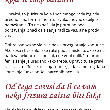
U praksi, to je frizura koja i bez mnogo rada izgleda
uredno, ima formu i ne traži svakodnevno ozbiljno
nameštanje. To ne znači da je potpuno bez
održavanja. Znači da šišanje radi za vas, a ne protiv
vas.
Dobra osnova se vidi već posle prvog pranja kod kuće.
Ako kosa i bez salonske ruke pada smisleno, ako se ne
naduva nekontrolisano i ako ne gubi oblik čim prođe
fen, šišanje je urađeno kako treba. Upravo tu se pravi
razlika između frizure koja lepo izgleda samo tog dana
i one koja funkcioniše i narednih nedelja.
Od čega zavisi da li će vam
neka frizura zaista biti laka