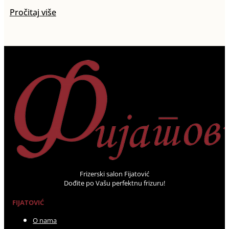
Pročitaj više
Frizerski salon Fijatović
Dođite po Vašu perfektnu frizuru!
FIJATOVIĆ
O nama