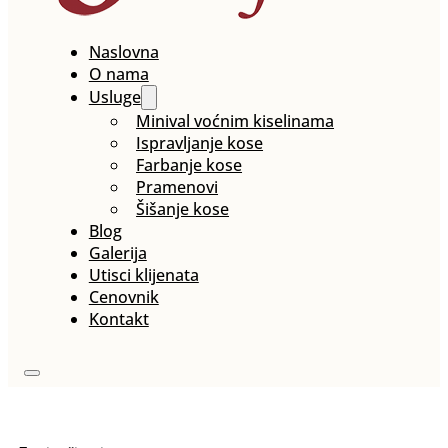
Naslovna
O nama
Usluge
Minival voćnim kiselinama
Ispravljanje kose
Farbanje kose
Pramenovi
Šišanje kose
Blog
Galerija
Utisci klijenata
Cenovnik
Kontakt