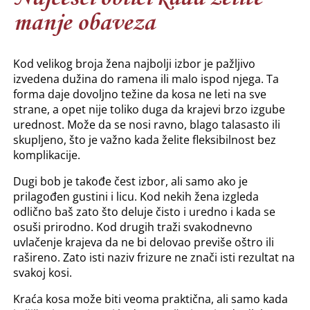
manje obaveza
Kod velikog broja žena najbolji izbor je pažljivo
izvedena dužina do ramena ili malo ispod njega. Ta
forma daje dovoljno težine da kosa ne leti na sve
strane, a opet nije toliko duga da krajevi brzo izgube
urednost. Može da se nosi ravno, blago talasasto ili
skupljeno, što je važno kada želite fleksibilnost bez
komplikacije.
Dugi bob je takođe čest izbor, ali samo ako je
prilagođen gustini i licu. Kod nekih žena izgleda
odlično baš zato što deluje čisto i uredno i kada se
osuši prirodno. Kod drugih traži svakodnevno
uvlačenje krajeva da ne bi delovao previše oštro ili
rašireno. Zato isti naziv frizure ne znači isti rezultat na
svakoj kosi.
Kraća kosa može biti veoma praktična, ali samo kada