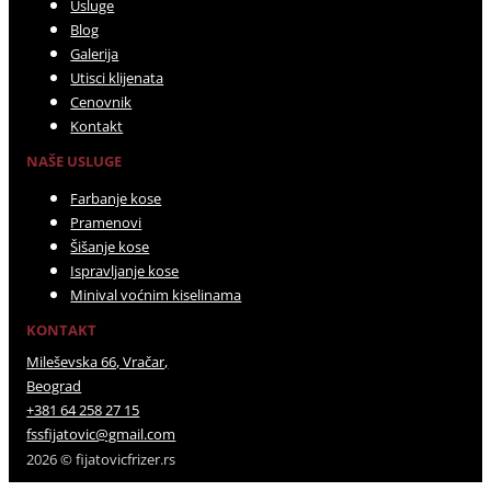
Usluge
Blog
Galerija
Utisci klijenata
Cenovnik
Kontakt
NAŠE USLUGE
Farbanje kose
Pramenovi
Šišanje kose
Ispravljanje kose
Minival voćnim kiselinama
KONTAKT
Mileševska 66, Vračar,
Beograd
+381 64 258 27 15
fssfijatovic@gmail.com
2026 © fijatovicfrizer.rs