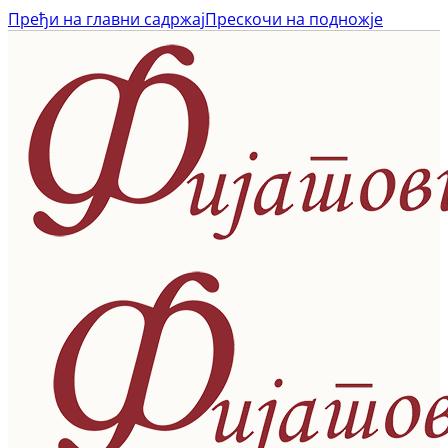
Пређи на главни садржај
Прескочи на подножје