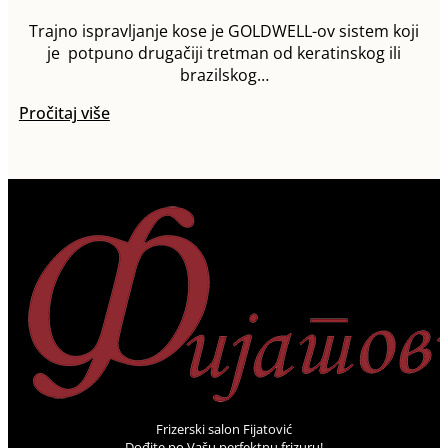
Trajno ispravljanje kose je GOLDWELL-ov sistem koji
je potpuno drugačiji tretman od keratinskog ili
brazilskog…
Pročitaj više
Frizerski salon Fijatović
Dođite po Vašu perfektnu frizuru!