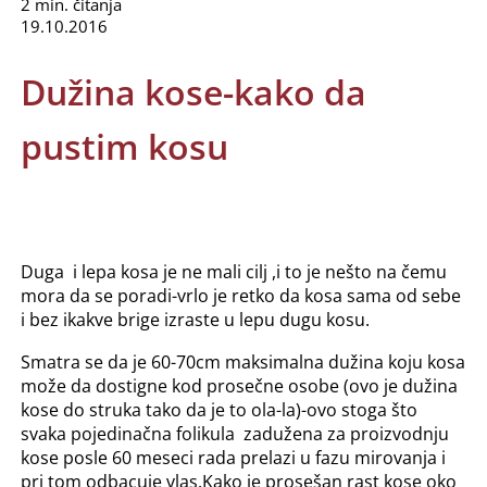
2 min. čitanja
19.10.2016
Dužina kose-kako da
pustim kosu
Duga i lepa kosa je ne mali cilj ,i to je nešto na čemu
mora da se poradi-vrlo je retko da kosa sama od sebe
i bez ikakve brige izraste u lepu dugu kosu.
Smatra se da je 60-70cm maksimalna dužina koju kosa
može da dostigne kod prosečne osobe (ovo je dužina
kose do struka tako da je to ola-la)-ovo stoga što
svaka pojedinačna folikula zadužena za proizvodnju
kose posle 60 meseci rada prelazi u fazu mirovanja i
pri tom odbacuje vlas.Kako je prosešan rast kose oko