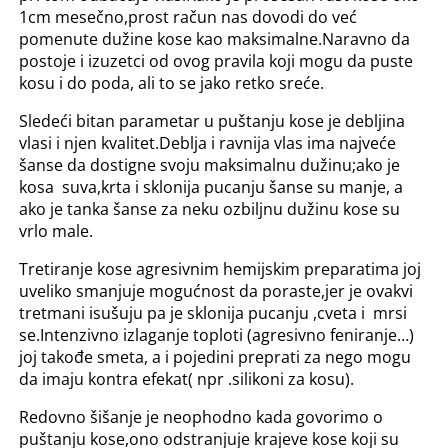
1cm mesečno,prost račun nas dovodi do već
pomenute dužine kose kao maksimalne.Naravno da
postoje i izuzetci od ovog pravila koji mogu da puste
kosu i do poda, ali to se jako retko sreće.
Sledeći bitan parametar u puštanju kose je debljina
vlasi i njen kvalitet.Deblja i ravnija vlas ima najveće
šanse da dostigne svoju maksimalnu dužinu;ako je
kosa suva,krta i sklonija pucanju šanse su manje, a
ako je tanka šanse za neku ozbiljnu dužinu kose su
vrlo male.
Tretiranje kose agresivnim hemijskim preparatima joj
uveliko smanjuje mogućnost da poraste,jer je ovakvi
tretmani isušuju pa je sklonija pucanju ,cveta i mrsi
se.Intenzivno izlaganje toploti (agresivno feniranje…)
joj takođe smeta, a i pojedini preprati za nego mogu
da imaju kontra efekat( npr .silikoni za kosu).
Redovno šišanje je neophodno kada govorimo o
puštanju kose,ono odstranjuje krajeve kose koji su