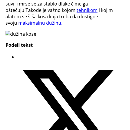
suvi i mrse se za stablo dlake čime ga
oštećuju.Takođe je važno kojom
tehnikom
i kojim
alatom se šiša kosa koja treba da dostigne
svoju
maksimalnu dužinu.
Podeli tekst