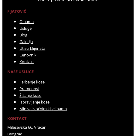
FIJATOVIĆ
O nama
Usluge
Blog
Galerija
Utisci klijenata
Cenovnik
Kontakt
NAŠE USLUGE
Farbanje kose
Pramenovi
Šišanje kose
Ispravljanje kose
Minival voćnim kiselinama
KONTAKT
Mileševska 66, Vračar,
Beograd