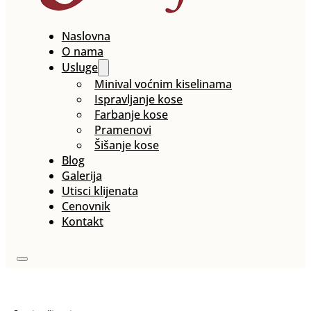
Naslovna
O nama
Usluge
Minival voćnim kiselinama
Ispravljanje kose
Farbanje kose
Pramenovi
Šišanje kose
Blog
Galerija
Utisci klijenata
Cenovnik
Kontakt