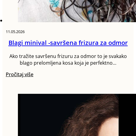
11.05.2026
Blagi minival -savršena frizura za odmor
Ako tražite savršenu frizuru za odmor to je svakako
blago prelomljena kosa koja je perfektno…
Pročitaj više