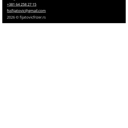
+381 64 258 27 15
fssfijatovic@gmail.com
2026 © fijatovicfrizer.rs