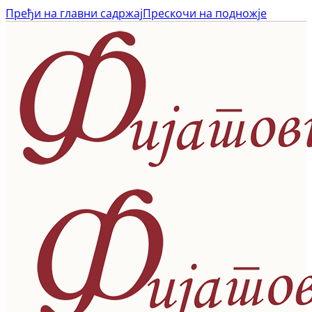
Пређи на главни садржај
Прескочи на подножје