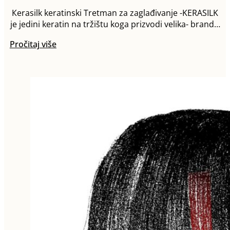
Кerasilk keratinski Tretman za zaglađivanje -KERASILK
je jedini keratin na tržištu koga prizvodi velika- brand…
Pročitaj više