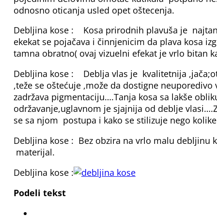
odnosno oticanja usled opet oštecenja.
Debljina kose : Kosa prirodnih plavuša je najtanj
ekekat se pojačava i činnjenicim da plava kosa izg
tamna obratno( ovaj vizuelni efekat je vrlo bitan 
Debljina kose : Deblja vlas je kvalitetnija ,jača;o
,teže se oštećuje ,može da dostigne neuporedivo v
zadržava pigmentaciju….Tanja kosa sa lakše obliku
održavanje,uglavnom je sjajnija od deblje vlasi….
se sa njom postupa i kako se stilizuje nego kolike 
Debljina kose : Bez obzira na vrlo malu debljinu ko
materijal.
Debljina kose :
Podeli tekst