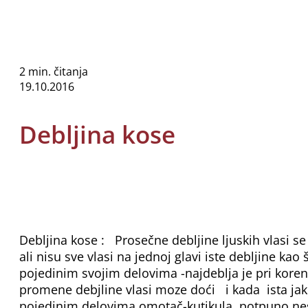
2 min. čitanja
19.10.2016
Debljina kose
Debljina kose : Prosečne debljine ljuskih vlasi s
ali nisu sve vlasi na jednoj glavi iste debljine kao 
pojedinim svojim delovima -najdeblja je pri koren
promene debjline vlasi moze doći i kada ista jak
pojedinim delovima omotač-kutikula potpuno nest