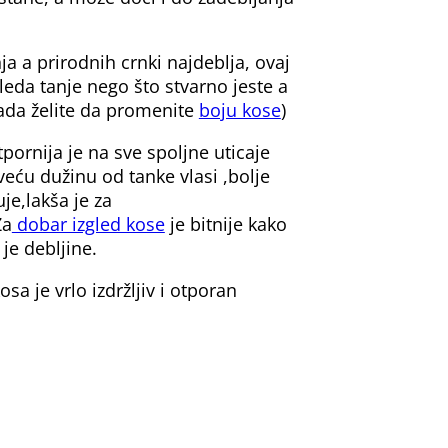
a a prirodnih crnki najdeblja, ovaj
leda tanje nego što stvarno jeste a
kada želite da promenite
boju kose
)
tpornija je na sve spoljne uticaje
eću dužinu od tanke vlasi ,bolje
je,lakša je za
Za
dobar izgled kose
je bitnije kako
je debljine.
sa je vrlo izdržljiv i otporan