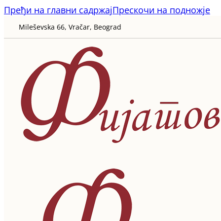
Пређи на главни садржај
Прескочи на подножје
Mileševska 66, Vračar, Beograd