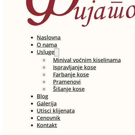
Naslovna
O nama
Usluge
Minival voćnim kiselinama
Ispravljanje kose
Farbanje kose
Pramenovi
Šišanje kose
Blog
Galerija
Utisci klijenata
Cenovnik
Kontakt