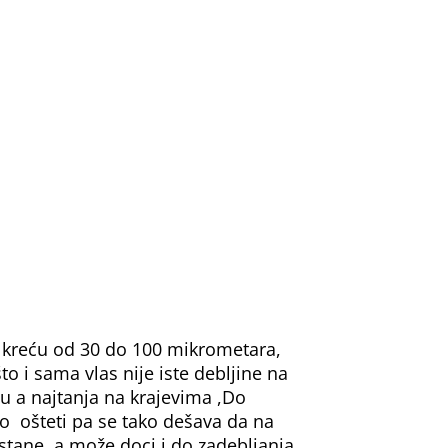
e kreću od 30 do 100 mikrometara,
što i sama vlas nije iste debljine na
u a najtanja na krajevima ,Do
o ošteti pa se tako dešava da na
ane, a može doci i do zadebljanja