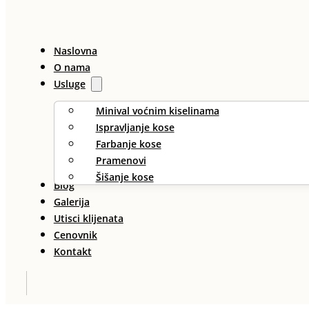
Naslovna
O nama
Usluge
Minival voćnim kiselinama
Ispravljanje kose
Farbanje kose
Pramenovi
Šišanje kose
Blog
Galerija
Utisci klijenata
Cenovnik
Kontakt