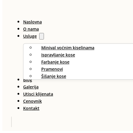
Naslovna
O nama
Usluge
Minival voćnim kiselinama
Ispravljanje kose
Farbanje kose
Pramenovi
Šišanje kose
Blog
Galerija
Utisci klijenata
Cenovnik
Kontakt