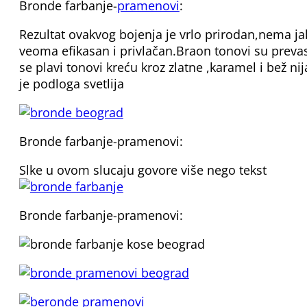
Bronde farbanje-
pramenovi
:
Rezultat ovakvog bojenja je vrlo prirodan,nema jak
veoma efikasan i privlačan.Braon tonovi su prev
se plavi tonovi kreću kroz zlatne ,karamel i bež n
je podloga svetlija
Bronde farbanje-pramenovi:
Slke u ovom slucaju govore više nego tekst
Bronde farbanje-pramenovi: