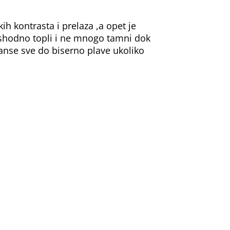
ih kontrasta i prelaza ,a opet je
ashodno topli i ne mnogo tamni dok
ijanse sve do biserno plave ukoliko