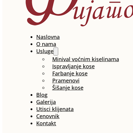
Naslovna
O nama
Usluge
Minival voćnim kiselinama
Ispravljanje kose
Farbanje kose
Pramenovi
Šišanje kose
Blog
Galerija
Utisci klijenata
Cenovnik
Kontakt