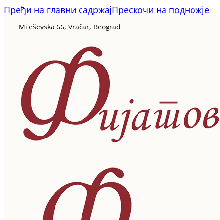
Пређи на главни садржај
Прескочи на подножје
Mileševska 66, Vračar, Beograd