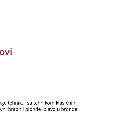
ovi
age tehniku sa tehnikom klasičnih
own=braon i blonde=plavo u bronde