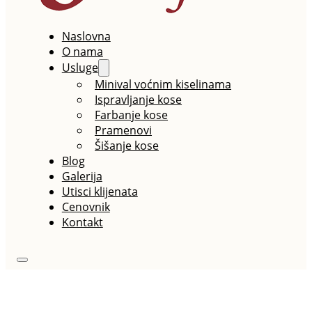
Naslovna
O nama
Usluge
Minival voćnim kiselinama
Ispravljanje kose
Farbanje kose
Pramenovi
Šišanje kose
Blog
Galerija
Utisci klijenata
Cenovnik
Kontakt