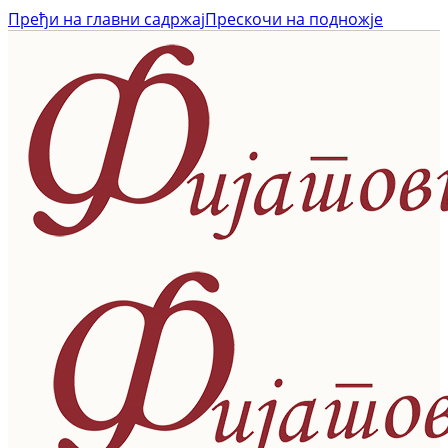
Пређи на главни садржај
Прескочи на подножје