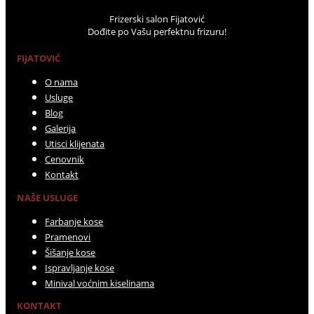
Frizerski salon Fijatović
Dođite po Vašu perfektnu frizuru!
FIJATOVIĆ
O nama
Usluge
Blog
Galerija
Utisci klijenata
Cenovnik
Kontakt
NAŠE USLUGE
Farbanje kose
Pramenovi
Šišanje kose
Ispravljanje kose
Minival voćnim kiselinama
KONTAKT