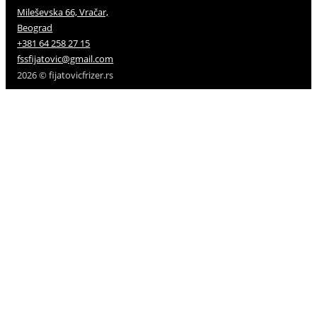
Mileševska 66, Vračar,
Beograd
+381 64 258 27 15
fssfijatovic@gmail.com
2026 © fijatovicfrizer.rs