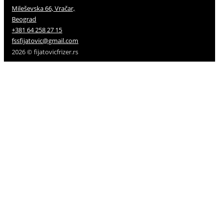
Mileševska 66, Vračar,
Beograd
+381 64 258 27 15
fssfijatovic@gmail.com
2026 © fijatovicfrizer.rs