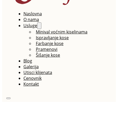
Naslovna
O nama
Usluge
Minival voćnim kiselinama
Ispravljanje kose
Farbanje kose
Pramenovi
Šišanje kose
Blog
Galerija
Utisci klijenata
Cenovnik
Kontakt