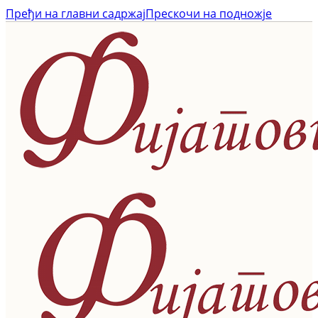
Пређи на главни садржај
Прескочи на подножје