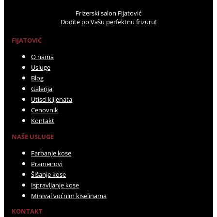
Frizerski salon Fijatović
Dođite po Vašu perfektnu frizuru!
FIJATOVIĆ
O nama
Usluge
Blog
Galerija
Utisci klijenata
Cenovnik
Kontakt
NAŠE USLUGE
Farbanje kose
Pramenovi
Šišanje kose
Ispravljanje kose
Minival voćnim kiselinama
KONTAKT