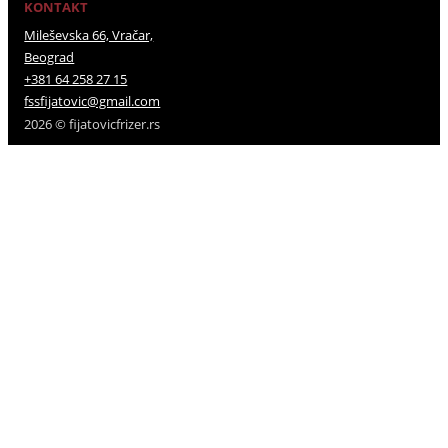
KONTAKT
Mileševska 66, Vračar,
Beograd
+381 64 258 27 15
fssfijatovic@gmail.com
2026 © fijatovicfrizer.rs