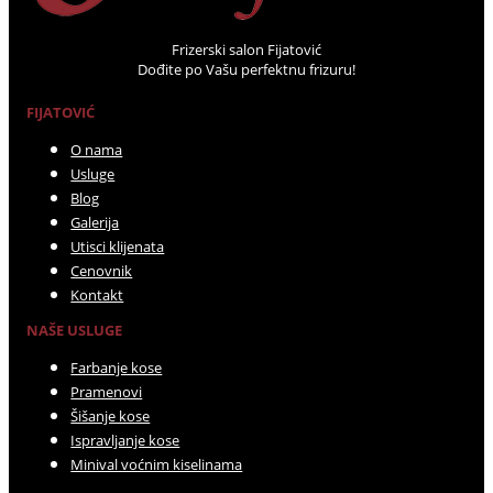
Frizerski salon Fijatović
Dođite po Vašu perfektnu frizuru!
FIJATOVIĆ
O nama
Usluge
Blog
Galerija
Utisci klijenata
Cenovnik
Kontakt
NAŠE USLUGE
Farbanje kose
Pramenovi
Šišanje kose
Ispravljanje kose
Minival voćnim kiselinama