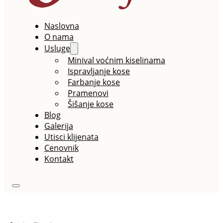
Naslovna
O nama
Usluge
Minival voćnim kiselinama
Ispravljanje kose
Farbanje kose
Pramenovi
Šišanje kose
Blog
Galerija
Utisci klijenata
Cenovnik
Kontakt