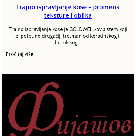
Trajno ispravljanje kose – promena
teksture i oblika
Trajno ispravljanje kose je GOLDWELL-ov sistem koji
je potpuno drugačiji tretman od keratinskog ili
brazilskog…
Pročitaj više