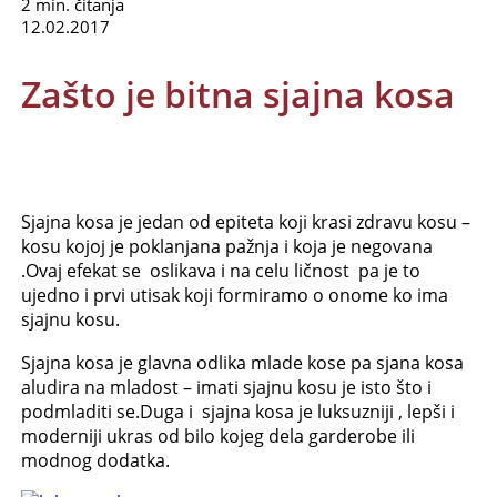
2 min. čitanja
12.02.2017
Zašto je bitna sjajna kosa
Sjajna kosa je jedan od epiteta koji krasi zdravu kosu –
kosu kojoj je poklanjana pažnja i koja je negovana
.Ovaj efekat se oslikava i na celu ličnost pa je to
ujedno i prvi utisak koji formiramo o onome ko ima
sjajnu kosu.
Sjajna kosa je glavna odlika mlade kose pa sjana kosa
aludira na mladost – imati sjajnu kosu je isto što i
podmladiti se.Duga i sjajna kosa je luksuzniji , lepši i
moderniji ukras od bilo kojeg dela garderobe ili
modnog dodatka.