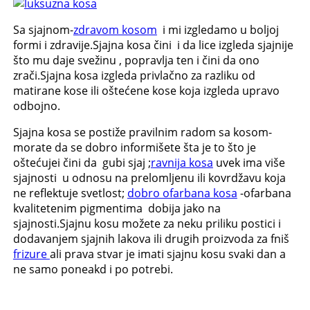
Sa sjajnom-
zdravom kosom
i mi izgledamo u boljoj
formi i zdravije.Sjajna kosa čini i da lice izgleda sjajnije
što mu daje svežinu , popravlja ten i čini da ono
zrači.Sjajna kosa izgleda privlačno za razliku od
matirane kose ili oštećene kose koja izgleda upravo
odbojno.
Sjajna kosa se postiže pravilnim radom sa kosom-
morate da se dobro informišete šta je to što je
oštećujei čini da gubi sjaj ;
ravnija kosa
uvek ima više
sjajnosti u odnosu na prelomljenu ili kovrdžavu koja
ne reflektuje svetlost;
dobro ofarbana kosa
-ofarbana
kvalitetenim pigmentima dobija jako na
sjajnosti.Sjajnu kosu možete za neku priliku postici i
dodavanjem sjajnih lakova ili drugih proizvoda za fniš
frizure
ali prava stvar je imati sjajnu kosu svaki dan a
ne samo poneakd i po potrebi.