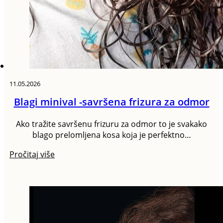
11.05.2026
Blagi minival -savršena frizura za odmor
Ako tražite savršenu frizuru za odmor to je svakako
blago prelomljena kosa koja je perfektno…
Pročitaj više