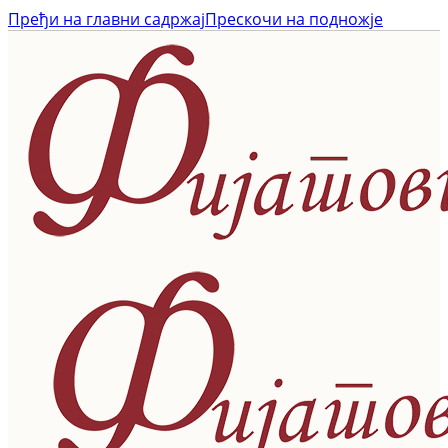
Пређи на главни садржај
Прескочи на подножје