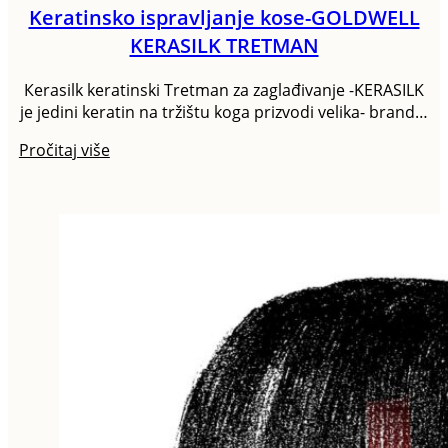
Keratinsko ispravljanje kose-GOLDWELL
KERASILK TRETMAN
Кerasilk keratinski Tretman za zaglađivanje -KERASILK
je jedini keratin na tržištu koga prizvodi velika- brand…
Pročitaj više