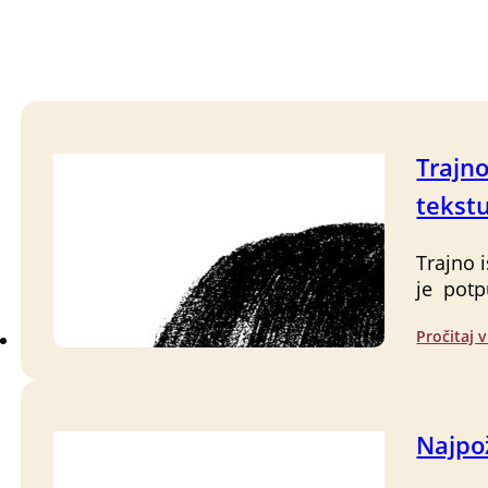
Trajn
tekstu
Trajno 
je potp
Pročitaj v
Najpož