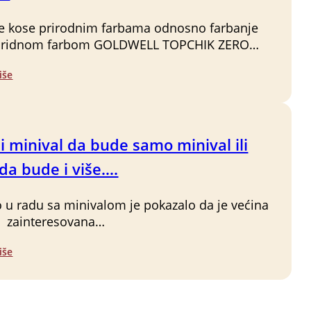
e kose prirodnim farbama odnosno farbanje
riridnom farbom GOLDWELL TOPCHIK ZERO…
iše
i minival da bude samo minival ili
da bude i više….
o u radu sa minivalom je pokazalo da je većina
a zainteresovana…
iše