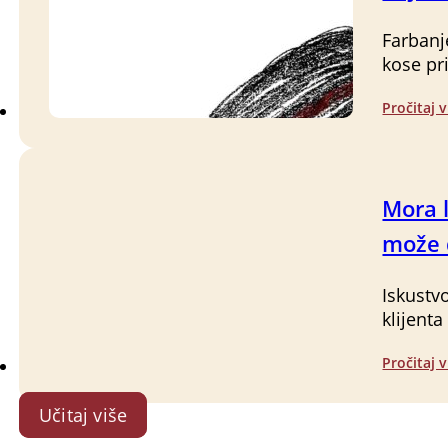
Farbanj
kose p
Pročitaj v
Mora l
može 
Iskustv
klijent
Pročitaj v
Učitaj više