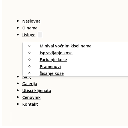
Naslovna
O nama
Usluge
Minival voćnim kiselinama
Ispravljanje kose
Farbanje kose
Pramenovi
Šišanje kose
Blog
Galerija
Utisci klijenata
Cenovnik
Kontakt