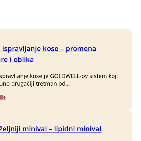
o ispravljanje kose – promena
re i oblika
ispravljanje kose je GOLDWELL-ov sistem koji
uno drugačiji tretman od…
iše
eljniji minival – lipidni minival