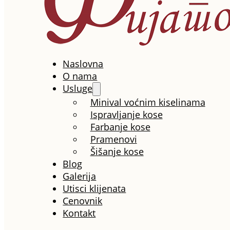
Naslovna
O nama
Usluge
Minival voćnim kiselinama
Ispravljanje kose
Farbanje kose
Pramenovi
Šišanje kose
Blog
Galerija
Utisci klijenata
Cenovnik
Kontakt