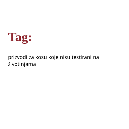
Tag:
prizvodi za kosu koje nisu testirani na
životinjama