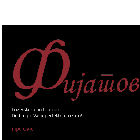
Frizerski salon Fijatović
Dođite po Vašu perfektnu frizuru!
FIJATOVIĆ