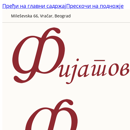
Пређи на главни садржај
Прескочи на подножје
Mileševska 66, Vračar, Beograd