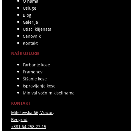
O nama
Usluge
Blog
Galerija
Utisci klijenata
Cenovnik
Kontakt
NAŠE USLUGE
Farbanje kose
Pramenovi
Šišanje kose
Ispravljanje kose
Minival voćnim kiselinama
KONTAKT
Mileševska 66, Vračar,
Beograd
+381 64 258 27 15