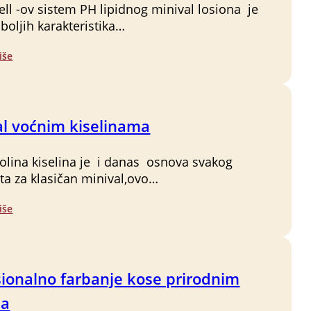
l -ov sistem PH lipidnog minival losiona je
jboljih karakteristika…
iše
al voćnim kiselinama
olina kiselina je i danas osnova svakog
ta za klasičan minival,ovo…
iše
sionalno farbanje kose prirodnim
ma