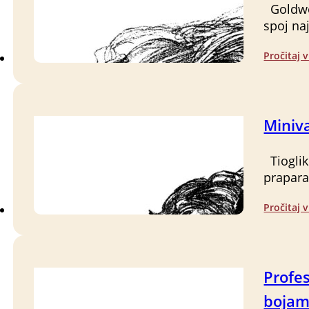
Goldwel
spoj na
Pročitaj v
Miniv
Tioglik
prapara
Pročitaj v
Profe
boja