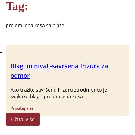
Tag:
prelomljena kosa sa plaže
Blagi minival -savršena frizura za
odmor
Ako tražite savršenu frizuru za odmor to je
svakako blago prelomljena kosa…
Pročitaj više
Učitaj više