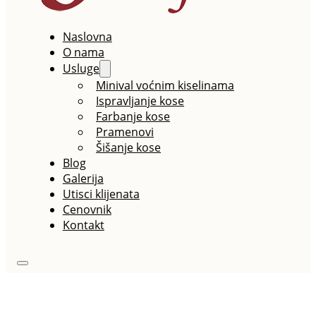
Naslovna
O nama
Usluge
Minival voćnim kiselinama
Ispravljanje kose
Farbanje kose
Pramenovi
Šišanje kose
Blog
Galerija
Utisci klijenata
Cenovnik
Kontakt