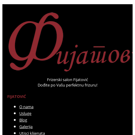
Frizerski salon Fijatović
Dođite po Vašu perfektnu frizuru!
FIJATOVIĆ
O nama
Usluge
Blog
Galerija
Utisci klijenata