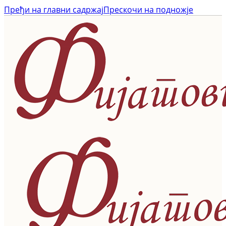
Пређи на главни садржај
Прескочи на подножје