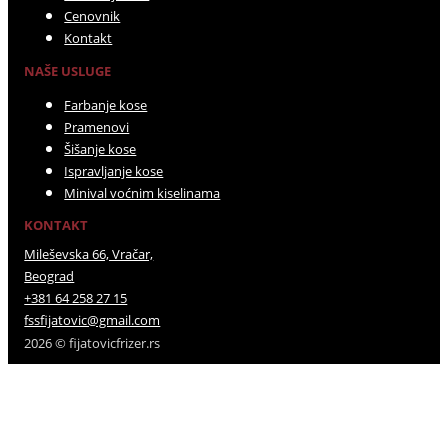
Cenovnik
Kontakt
NAŠE USLUGE
Farbanje kose
Pramenovi
Šišanje kose
Ispravljanje kose
Minival voćnim kiselinama
KONTAKT
Mileševska 66, Vračar,
Beograd
+381 64 258 27 15
fssfijatovic@gmail.com
2026 © fijatovicfrizer.rs