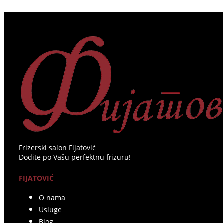
Frizerski salon Fijatović
Dođite po Vašu perfektnu frizuru!
FIJATOVIĆ
O nama
Usluge
Blog