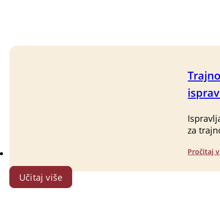
Trajno
isprav
Ispravl
za trajn
Pročitaj v
Učitaj više