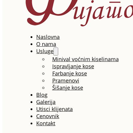
Naslovna
O nama
Usluge
Minival voćnim kiselinama
Ispravljanje kose
Farbanje kose
Pramenovi
Šišanje kose
Blog
Galerija
Utisci klijenata
Cenovnik
Kontakt