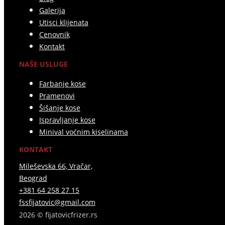
Galerija
Utisci klijenata
Cenovnik
Kontakt
NAŠE USLUGE
Farbanje kose
Pramenovi
Šišanje kose
Ispravljanje kose
Minival voćnim kiselinama
KONTAKT
Mileševska 66, Vračar,
Beograd
+381 64 258 27 15
fssfijatovic@gmail.com
2026 © fijatovicfrizer.rs