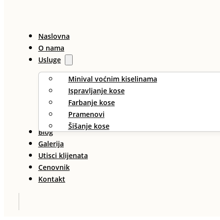
Naslovna
O nama
Usluge
Minival voćnim kiselinama
Ispravljanje kose
Farbanje kose
Pramenovi
Šišanje kose
Blog
Galerija
Utisci klijenata
Cenovnik
Kontakt