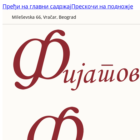
Пређи на главни садржај
Прескочи на подножје
Mileševska 66, Vračar, Beograd