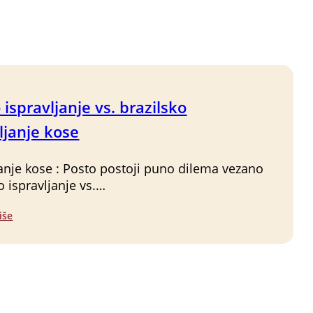
 ispravljanje vs. brazilsko
ljanje kose
janje kose : Posto postoji puno dilema vezano
o ispravljanje vs.…
iše