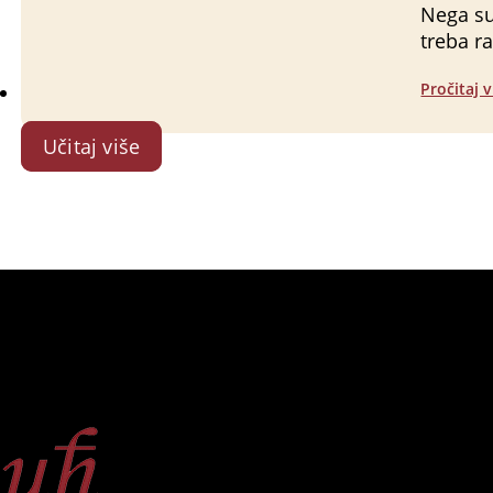
Nega su
treba r
Pročitaj v
Učitaj više