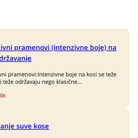
ivni pramenovi (intenzivne boje) na
održavanje
ivni pramenovi:Intenzivne boje na kosi se teže
 i teže održavaju nego klasične…
iše
anje suve kose