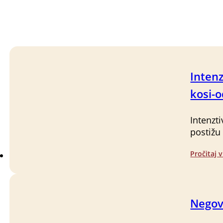
Intenz
kosi-
Intenzt
postižu
Pročitaj v
Negov