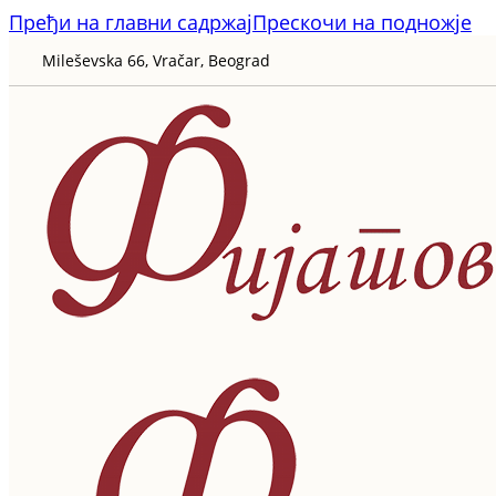
Пређи на главни садржај
Прескочи на подножје
Mileševska 66, Vračar, Beograd