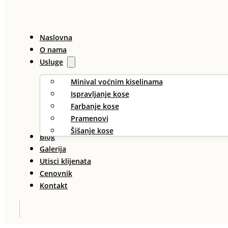
Naslovna
O nama
Usluge
Minival voćnim kiselinama
Ispravljanje kose
Farbanje kose
Pramenovi
Šišanje kose
Blog
Galerija
Utisci klijenata
Cenovnik
Kontakt