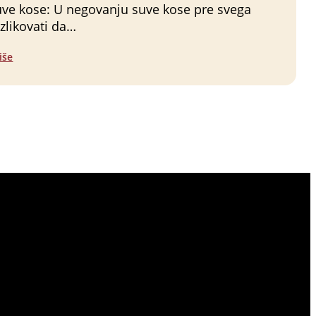
ve kose: U negovanju suve kose pre svega
azlikovati da…
iše