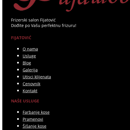
Frizerski salon Fijatović
Dođite po Vašu perfektnu frizuru!
FIJATOVIĆ
O nama
Usluge
Blog
Galerija
Utisci klijenata
Cenovnik
Kontakt
NAŠE USLUGE
Farbanje kose
Pramenovi
Šišanje kose