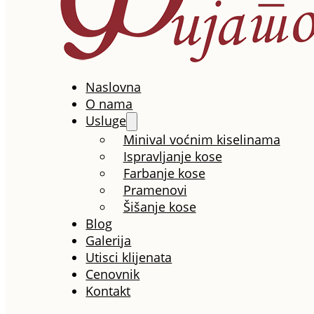
Naslovna
O nama
Usluge
Minival voćnim kiselinama
Ispravljanje kose
Farbanje kose
Pramenovi
Šišanje kose
Blog
Galerija
Utisci klijenata
Cenovnik
Kontakt