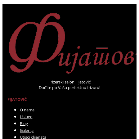
Frizerski salon Fijatović
Dođite po Vašu perfektnu frizuru!
FIJATOVIĆ
O nama
Usluge
Blog
Galerija
Utisci klijenata