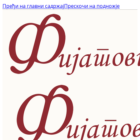
Пређи на главни садржај
Прескочи на подножје