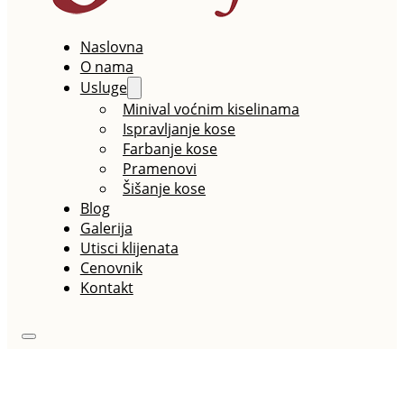
Naslovna
O nama
Usluge
Minival voćnim kiselinama
Ispravljanje kose
Farbanje kose
Pramenovi
Šišanje kose
Blog
Galerija
Utisci klijenata
Cenovnik
Kontakt