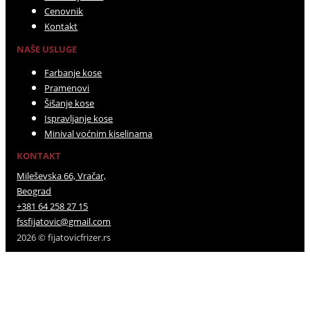
Cenovnik
Kontakt
NAŠE USLUGE
Farbanje kose
Pramenovi
Šišanje kose
Ispravljanje kose
Minival voćnim kiselinama
KONTAKT
Mileševska 66, Vračar,
Beograd
+381 64 258 27 15
fssfijatovic@gmail.com
2026 © fijatovicfrizer.rs