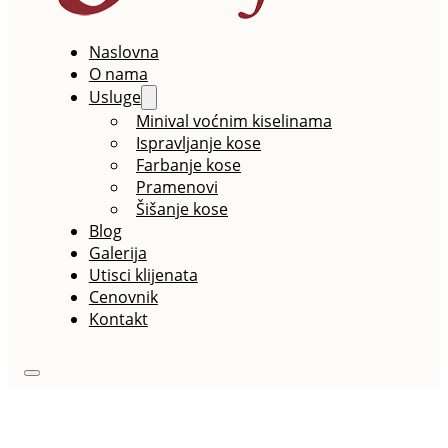
Naslovna
O nama
Usluge
Minival voćnim kiselinama
Ispravljanje kose
Farbanje kose
Pramenovi
Šišanje kose
Blog
Galerija
Utisci klijenata
Cenovnik
Kontakt