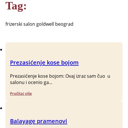
Tag:
frizerski salon goldwell beograd
Prezasićenje kose bojom
Prezasićenje kose bojom: Ovaj izraz sam čuo u
salonu i ocenio ga…
Pročitaj više
Balayage pramenovi