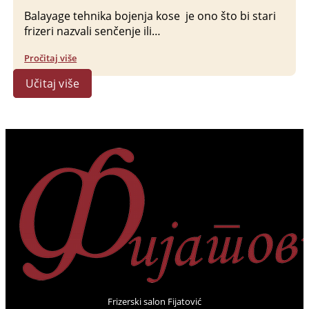
Balayage tehnika bojenja kose je ono što bi stari
frizeri nazvali senčenje ili…
Pročitaj više
Učitaj više
Frizerski salon Fijatović