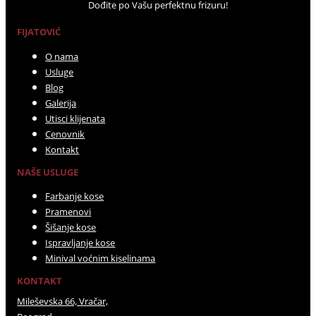
Dođite po Vašu perfektnu frizuru!
FIJATOVIĆ
O nama
Usluge
Blog
Galerija
Utisci klijenata
Cenovnik
Kontakt
NAŠE USLUGE
Farbanje kose
Pramenovi
Šišanje kose
Ispravljanje kose
Minival voćnim kiselinama
KONTAKT
Mileševska 66, Vračar,