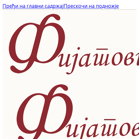
Пређи на главни садржај
Прескочи на подножје