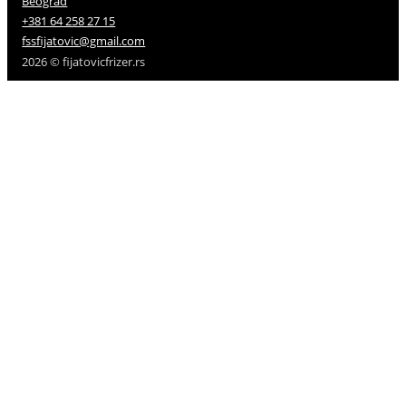
Beograd
+381 64 258 27 15
fssfijatovic@gmail.com
2026 © fijatovicfrizer.rs