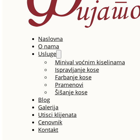
Naslovna
O nama
Usluge
Minival voćnim kiselinama
Ispravljanje kose
Farbanje kose
Pramenovi
Šišanje kose
Blog
Galerija
Utisci klijenata
Cenovnik
Kontakt