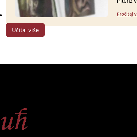
intenzi
Pročitaj v
Učitaj više