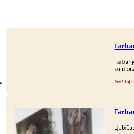
Farba
Farbanj
su u pi
Pročitaj v
Farban
Ljubiča