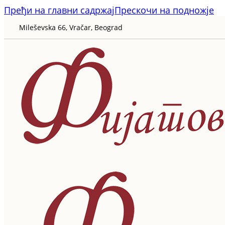
Пређи на главни садржај
Прескочи на подножје
Mileševska 66, Vračar, Beograd