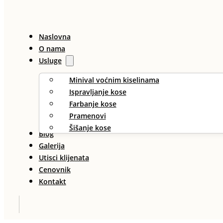
Naslovna
O nama
Usluge
Minival voćnim kiselinama
Ispravljanje kose
Farbanje kose
Pramenovi
Šišanje kose
Blog
Galerija
Utisci klijenata
Cenovnik
Kontakt