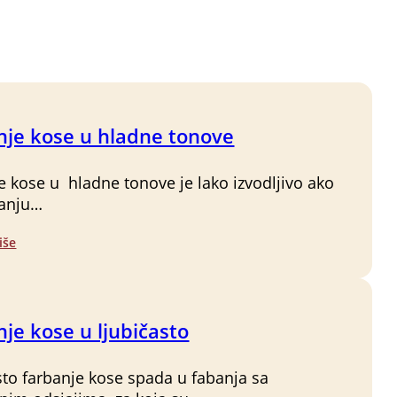
nje kose u hladne tonove
e kose u hladne tonove je lako izvodljivo ako
tanju…
iše
je kose u ljubičasto
sto farbanje kose spada u fabanja sa