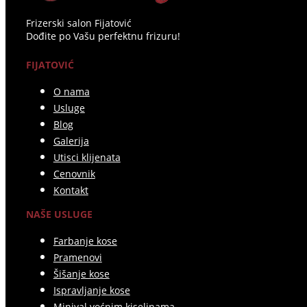
Frizerski salon Fijatović
Dođite po Vašu perfektnu frizuru!
FIJATOVIĆ
O nama
Usluge
Blog
Galerija
Utisci klijenata
Cenovnik
Kontakt
NAŠE USLUGE
Farbanje kose
Pramenovi
Šišanje kose
Ispravljanje kose
Minival voćnim kiselinama