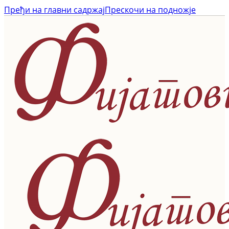
Пређи на главни садржај
Прескочи на подножје