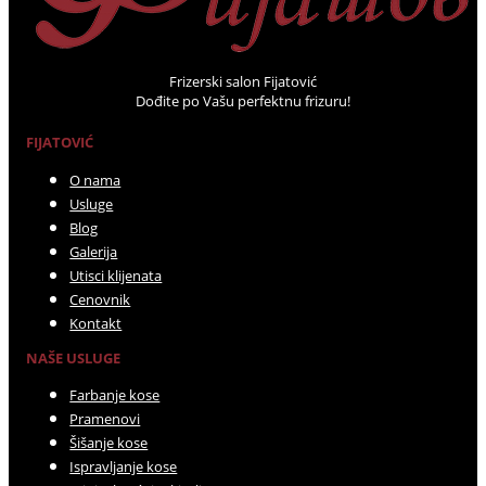
Frizerski salon Fijatović
Dođite po Vašu perfektnu frizuru!
FIJATOVIĆ
O nama
Usluge
Blog
Galerija
Utisci klijenata
Cenovnik
Kontakt
NAŠE USLUGE
Farbanje kose
Pramenovi
Šišanje kose
Ispravljanje kose