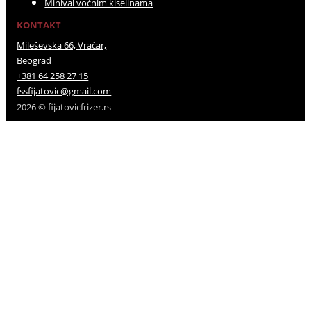
Minival voćnim kiselinama
KONTAKT
Mileševska 66, Vračar,
Beograd
+381 64 258 27 15
fssfijatovic@gmail.com
2026 © fijatovicfrizer.rs