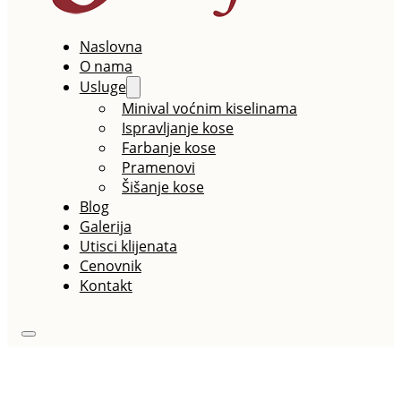
Naslovna
O nama
Usluge
Minival voćnim kiselinama
Ispravljanje kose
Farbanje kose
Pramenovi
Šišanje kose
Blog
Galerija
Utisci klijenata
Cenovnik
Kontakt