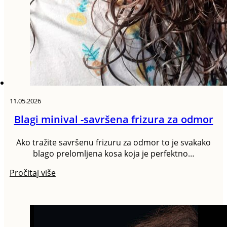
11.05.2026
Blagi minival -savršena frizura za odmor
Ako tražite savršenu frizuru za odmor to je svakako
blago prelomljena kosa koja je perfektno…
Pročitaj više