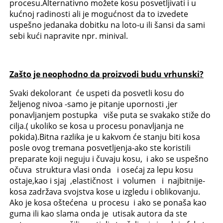
procesu.Alternativno možete kosu posvetljivati i u
kućnoj radinosti ali je mogućnost da to izvedete
uspešno jedanaka dobitku na loto-u ili šansi da sami
sebi kući napravite npr. minival.
Zašto je neophodno da proizvodi budu vrhunski?
Svaki dekolorant će uspeti da posvetli kosu do
željenog nivoa -samo je pitanje upornosti ,jer
ponavljanjem postupka više puta se svakako stiže do
cilja.( ukoliko se kosa u procesu ponavljanja ne
pokida).Bitna razlika je u kakvom će stanju biti kosa
posle ovog tremana posvetljenja-ako ste koristili
preparate koji neguju i čuvaju kosu, i ako se uspešno
očuva struktura vlasi onda i osećaj za lepu kosu
ostaje,kao i sjaj ,elastičnost i volumen i najbitnije-
kosa zadržava svojstva kose u izgledu i oblikovanju.
Ako je kosa oštećena u procesu i ako se ponaša kao
guma ili kao slama onda je utisak autora da ste