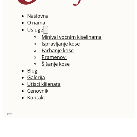
Naslovna
O nama
Usluge
Minival voćnim kiselinama
Ispravljanje kose
Farbanje kose
Pramenovi
Šišanje kose
Blog
Galerija
Utisci klijenata
Cenovnik
Kontakt