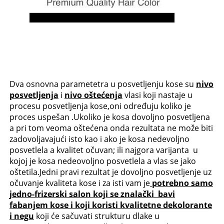
Dva osnovna parametetra u posvetljenju kose su
nivo
posvetljenja
i
nivo oštećenja
vlasi koji nastaje u
procesu posvetljenja kose,oni određuju koliko je
proces uspešan .Ukoliko je kosa dovoljno posvetljena
a pri tom veoma oštećena onda rezultata ne može biti
zadovoljavajući isto kao i ako je kosa nedevoljno
posvetlela a kvalitet očuvan; ili najgora varijanta u
kojoj je kosa nedeovoljno posvetlela a vlas se jako
oštetila.Jedni pravi rezultat je dovoljno posvetljenje uz
očuvanje kvaliteta kose i za isti vam je
potrebno samo
jedno-frizerski salon koji se znalački bavi
fabanjem kose i koji koristi kvalitetne dekolorante
i negu
koji će sačuvati strukturu dlake u