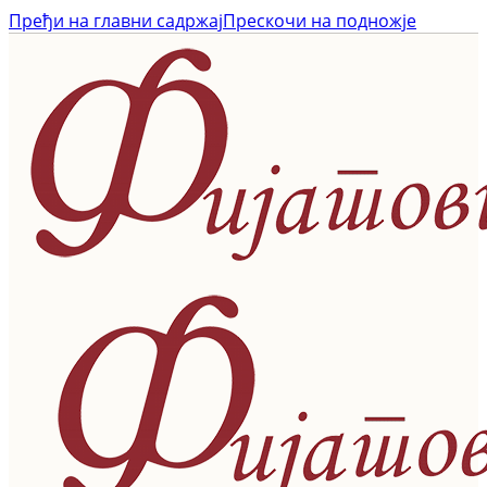
Пређи на главни садржај
Прескочи на подножје