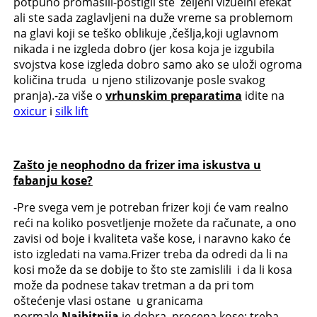
potpuno promašili-postigli ste željeni vizuelni efekat
ali ste sada zaglavljeni na duže vreme sa problemom
na glavi koji se teško oblikuje ,češlja,koji uglavnom
nikada i ne izgleda dobro (jer kosa koja je izgubila
svojstva kose izgleda dobro samo ako se uloži ogroma
količina truda u njeno stilizovanje posle svakog
pranja).-za više o
vrhunskim preparatima
idite na
oxicur
i
silk lift
Zašto je neophodno da frizer ima iskustva u
fabanju kose?
-Pre svega vem je potreban frizer koji će vam realno
reći na koliko posvetljenje možete da računate, a ono
zavisi od boje i kvaliteta vaše kose, i naravno kako će
isto izgledati na vama.Frizer treba da odredi da li na
kosi može da se dobije to što ste zamislili i da li kosa
može da podnese takav tretman a da pri tom
oštećenje vlasi ostane u granicama
normale.
Najbitnija
je dobra procena kose: treba