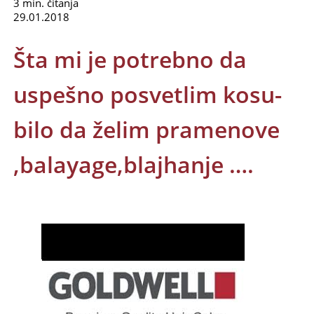
3 min. čitanja
29.01.2018
Šta mi je potrebno da
uspešno posvetlim kosu-
bilo da želim pramenove
,balayage,blajhanje ….