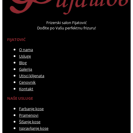
Frizerski salon Fijatović
Dođite po Vašu perfektnu frizuru!
FIJATOVIĆ
O nama
Usluge
Blog
Galerija
Utisci klijenata
Cenovnik
Kontakt
NAŠE USLUGE
Farbanje kose
Pramenovi
Šišanje kose
Ispravljanje kose