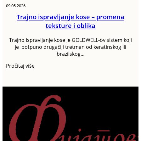
09.05.2026
Trajno ispravljanje kose – promena
teksture i oblika
Trajno ispravljanje kose je GOLDWELL-ov sistem koji
je potpuno drugačiji tretman od keratinskog ili
brazilskog…
Pročitaj više