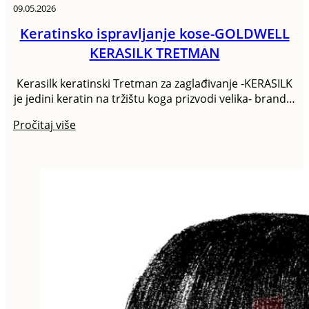
09.05.2026
Keratinsko ispravljanje kose-GOLDWELL
KERASILK TRETMAN
Кerasilk keratinski Tretman za zaglađivanje -KERASILK
je jedini keratin na tržištu koga prizvodi velika- brand…
Pročitaj više