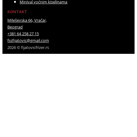
Minival voćnim kiselinama
KONTAKT
Mileševska 66, Vračar,
Beograd
+381 64 258 27 15
fssfijatovic@gmail.com
2026 © fijatovicfrizer.rs